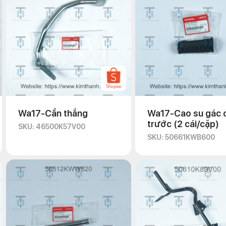
Wa17-Cần thắng
Wa17-Cao su gác 
trước (2 cái/cặp)
SKU: 46500K57V00
SKU: 50661KWB600