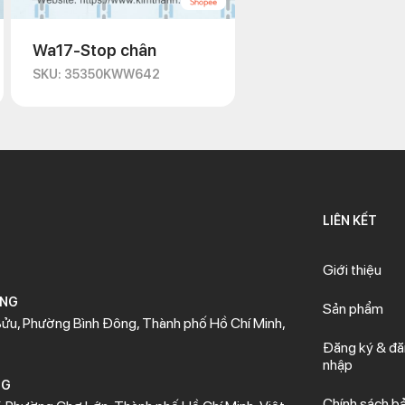
Wa17-Stop chân
SKU: 35350KWW642
LIÊN KẾT
Giới thiệu
ÒNG
Sản phẩm
ửu, Phường Bình Đông, Thành phố Hồ Chí Minh,
Đăng ký & đ
nhập
NG
Chính sách b