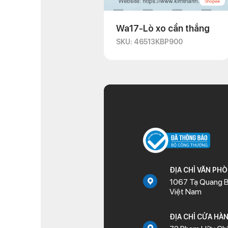
Wa17-Lò xo cần thắng
SKU: 46513KBP900
ĐỊA CHỈ VĂN PH
1067 Tạ Quang B
Việt Nam
ĐỊA CHỈ CỬA HÀ