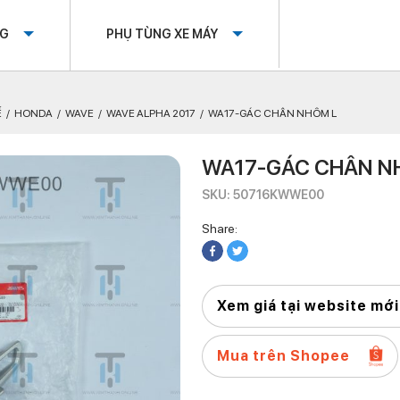
OG
PHỤ TÙNG XE MÁY
Ế
HONDA
WAVE
WAVE ALPHA 2017
WA17-GÁC CHÂN NHÔM L
WA17-GÁC CHÂN N
SKU: 50716KWWE00
Share:
Xem giá tại website mới
Mua trên Shopee