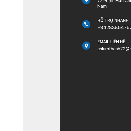
72 Phạm Hữu Chí,
Nam
HỖ TRỢ NHANH
+8428385475
EMAIL LIÊN HỆ
chkimthanh72@g