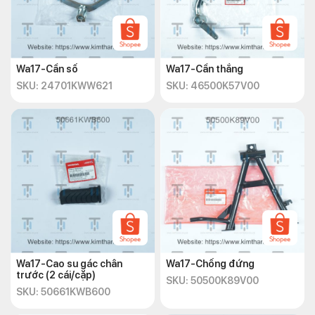
Wa17-Cần số
Wa17-Cần thắng
SKU: 24701KWW621
SKU: 46500K57V00
Wa17-Cao su gác chân
Wa17-Chống đứng
trước (2 cái/cặp)
SKU: 50500K89V00
SKU: 50661KWB600