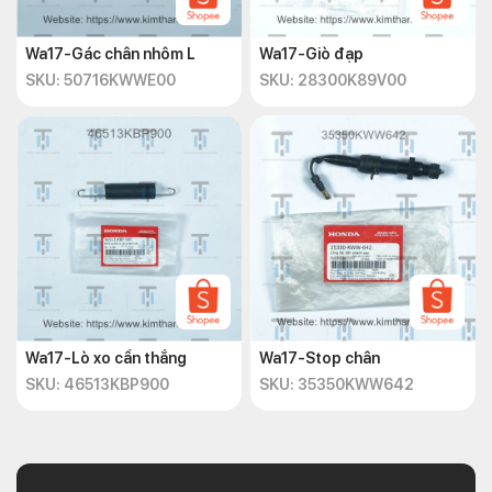
Wa17-Gác chân nhôm L
Wa17-Giò đạp
SKU: 50716KWWE00
SKU: 28300K89V00
Wa17-Lò xo cần thắng
Wa17-Stop chân
SKU: 46513KBP900
SKU: 35350KWW642