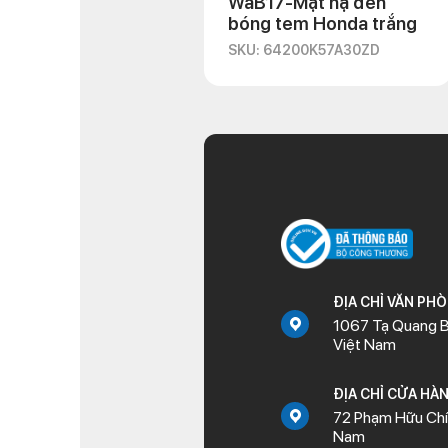
WaB17-Mặt nạ đen
bóng tem Honda trắng
SKU: 64200K57A30ZD
ĐỊA CHỈ VĂN PH
1067 Tạ Quang B
Việt Nam
ĐỊA CHỈ CỬA HÀ
72 Phạm Hữu Chí,
Nam