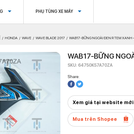
OG
PHỤ TÙNG XE MÁY
Ế
HONDA
WAVE
WAVE BLADE 2017
WAB17-BỮNG NGOÀI ĐEN R TEM XANH –
WAB17-BỮNG NGOÀI
SKU: 64750K57A70ZA
Share:
Xem giá tại website mới
Mua trên Shopee