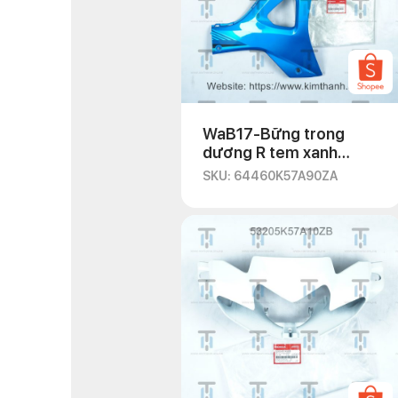
WaB17-Bững trong
dương R tem xanh
-2020
SKU: 64460K57A90ZA