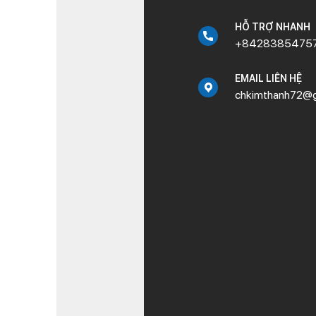
HỖ TRỢ NHANH
+8428385475
EMAIL LIÊN HỆ
chkimthanh72@g