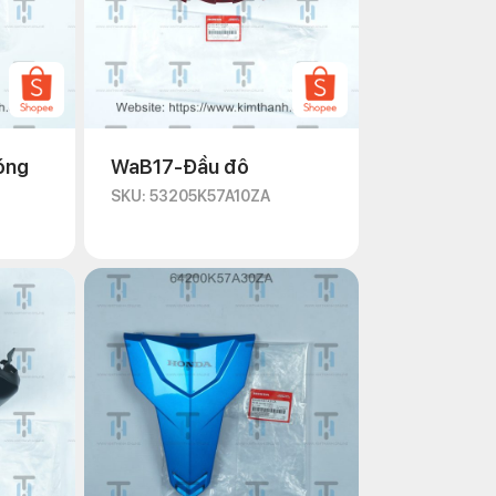
óng
WaB17-Đầu đô
SKU: 53205K57A10ZA