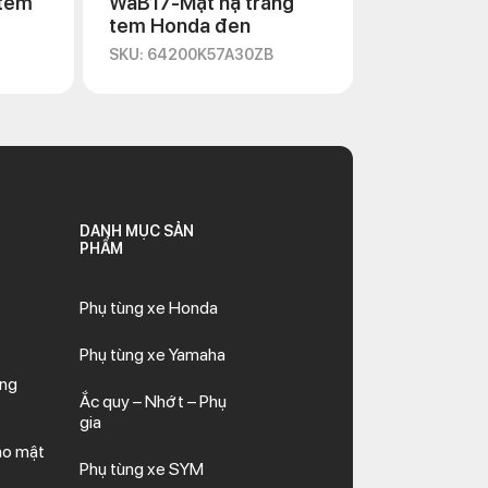
 tem
WaB17-Mặt nạ trắng
tem Honda đen
SKU: 64200K57A30ZB
DANH MỤC SẢN
PHẨM
Phụ tùng xe Honda
Phụ tùng xe Yamaha
ăng
Ắc quy – Nhớt – Phụ
gia
ảo mật
Phụ tùng xe SYM