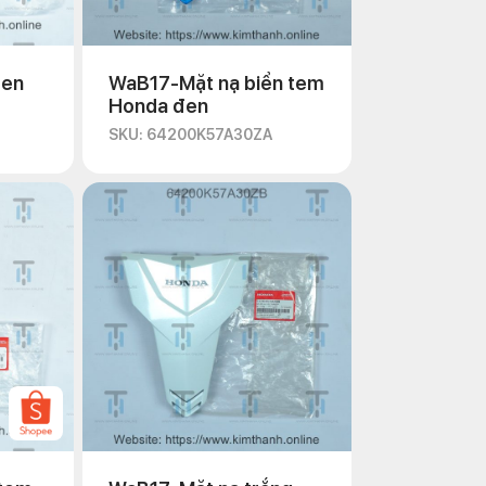
đen
WaB17-Mặt nạ biển tem
Honda đen
SKU: 64200K57A30ZA