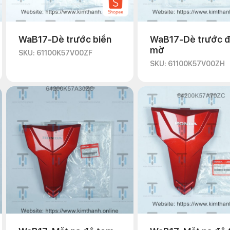
WaB17-Dè trước biển
WaB17-Dè trước 
mờ
SKU: 61100K57V00ZF
SKU: 61100K57V00ZH