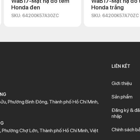
WaB17-Mặt nạ đô tem
WaB17-Mặt nạ đô
Honda đen
Honda trắng
SKU: 64200K57A30ZC
SKU: 64200K57A70ZC
LIÊN KẾT
Giới thiệu
ÒNG
Sản phẩm
ửu, Phường Bình Đông, Thành phố Hồ Chí Minh,
Đăng ký & đ
nhập
NG
Chính sách b
 Phường Chợ Lớn, Thành phố Hồ Chí Minh, Việt