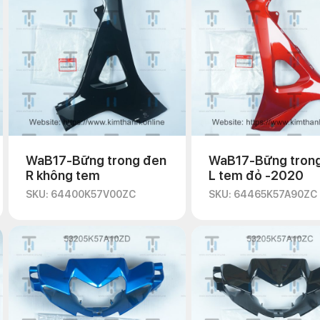
WaB17-Bững trong đen
WaB17-Bững tron
R không tem
L tem đỏ -2020
SKU: 64400K57V00ZC
SKU: 64465K57A90ZC