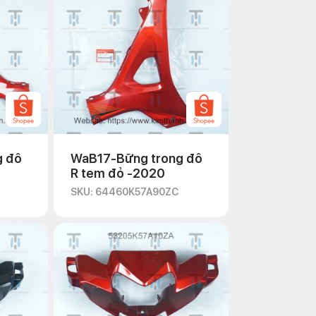
g đô
WaB17-Bững trong đô
R tem đỏ -2020
SKU: 64460K57A90ZC