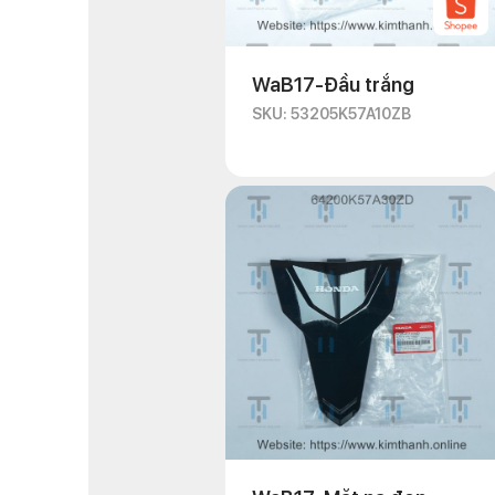
WaB17-Đầu trắng
SKU: 53205K57A10ZB