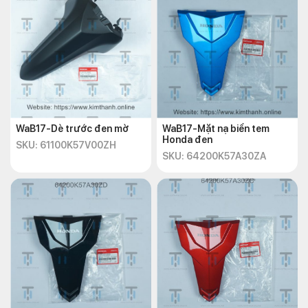
WaB17-Dè trước đen mờ
WaB17-Mặt nạ biển tem
Honda đen
SKU: 61100K57V00ZH
SKU: 64200K57A30ZA