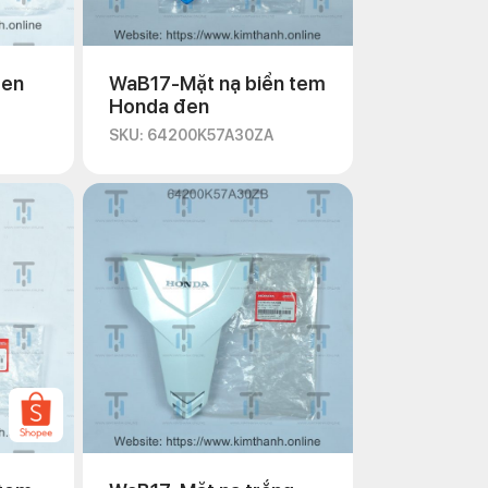
đen
WaB17-Mặt nạ biển tem
Honda đen
SKU: 64200K57A30ZA