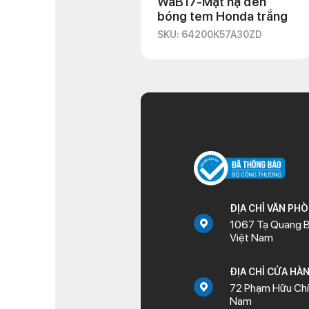
WaB17-Mặt nạ đen
bóng tem Honda trắng
SKU: 64200K57A30ZD
ĐỊA CHỈ VĂN PH
1067 Tạ Quang B
Việt Nam
ĐỊA CHỈ CỬA HÀ
72 Phạm Hữu Chí,
Nam