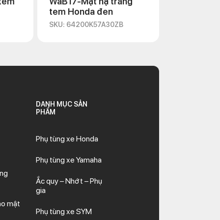
 tem
WaB17-Mặt nạ trắng
tem Honda đen
SKU: 64200K57A30ZB
DANH MỤC SẢN
PHẨM
Phụ tùng xe Honda
Phụ tùng xe Yamaha
ăng
Ắc quy – Nhớt – Phụ
gia
ảo mật
Phụ tùng xe SYM