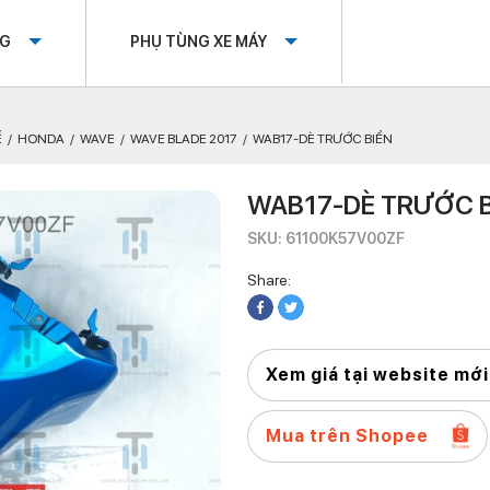
OG
PHỤ TÙNG XE MÁY
Ế
HONDA
WAVE
WAVE BLADE 2017
WAB17-DÈ TRƯỚC BIỂN
WAB17-DÈ TRƯỚC B
SKU: 61100K57V00ZF
Share:
Xem giá tại website mới
Mua trên Shopee