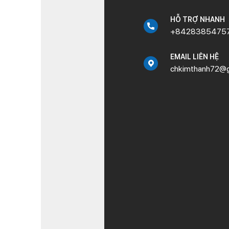
HỖ TRỢ NHANH
+8428385475
EMAIL LIÊN HỆ
chkimthanh72@g