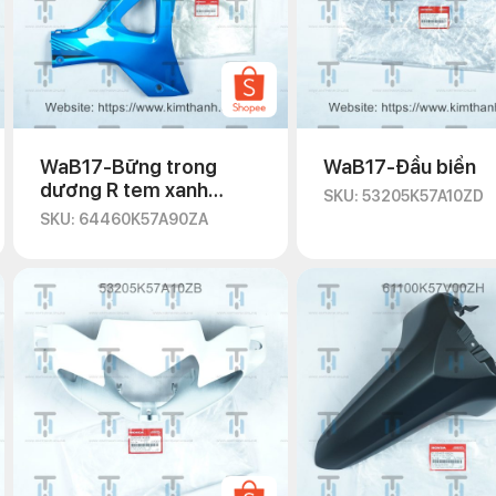
WaB17-Bững trong
WaB17-Đầu biển
dương R tem xanh
SKU: 53205K57A10ZD
-2020
SKU: 64460K57A90ZA