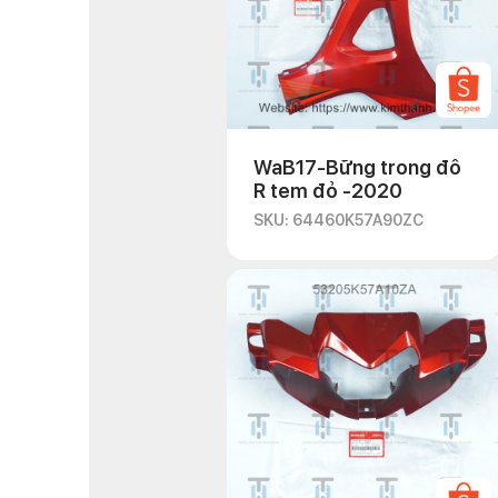
WaB17-Bững trong đô
R tem đỏ -2020
SKU: 64460K57A90ZC