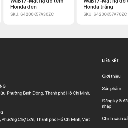
WaB17-Mặt nạ đô tem
WaB17-Mặt nạ đô
Honda đen
Honda trắng
SKU: 64200K57A30ZC
SKU: 64200K57A70ZC
LIÊN KẾT
Giới thiệu
ÒNG
Sản phẩm
ửu, Phường Bình Đông, Thành phố Hồ Chí Minh,
Đăng ký & đ
nhập
NG
Chính sách b
 Phường Chợ Lớn, Thành phố Hồ Chí Minh, Việt