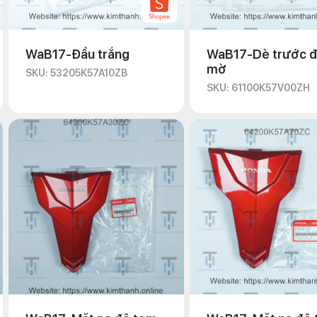
WaB17-Đầu trắng
WaB17-Dè trước 
mờ
SKU: 53205K57A10ZB
SKU: 61100K57V00ZH