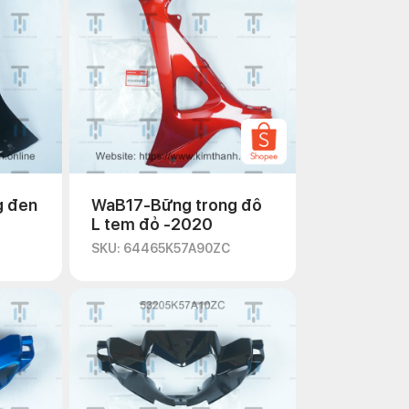
g đen
WaB17-Bững trong đô
L tem đỏ -2020
SKU: 64465K57A90ZC