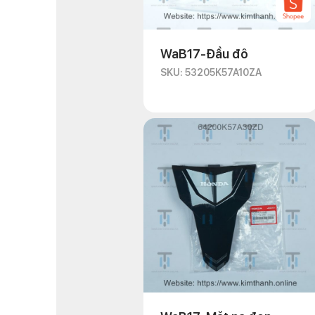
WaB17-Đầu đô
SKU: 53205K57A10ZA