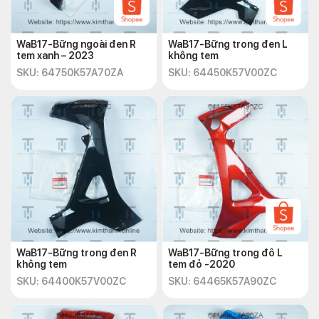
WaB17-Bững ngoài đen R
WaB17-Bững trong đen L
tem xanh – 2023
không tem
SKU: 64750K57A70ZA
SKU: 64450K57V00ZC
WaB17-Bững trong đen R
WaB17-Bững trong đô L
không tem
tem đỏ -2020
SKU: 64400K57V00ZC
SKU: 64465K57A90ZC