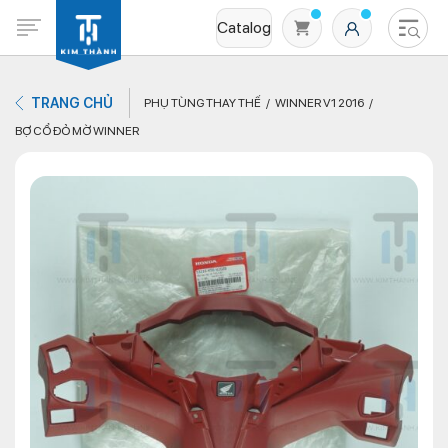
Catalog
TRANG CHỦ
PHỤ TÙNG THAY THẾ
WINNER V1 2016
BỢ CỔ ĐỎ MỜ WINNER
Không có sản phẩm nào trong giỏ hàng