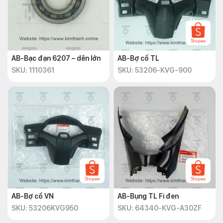
AB-Bạc đạn 6207 – dên lớn
AB-Bợ cổ TL
SKU: 1110361
SKU: 53206-KVG-900
AB-Bợ cổ VN
AB-Bụng TL Fi đen
SKU: 53206KVG950
SKU: 64340-KVG-A30ZF