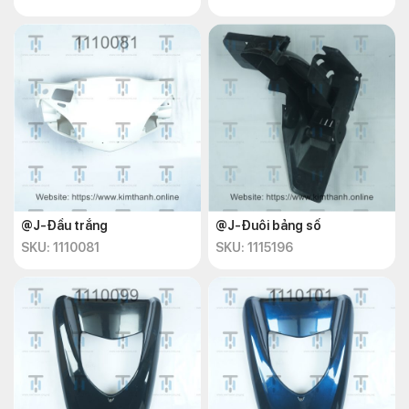
@J-Đầu trắng
@J-Đuôi bảng số
SKU: 1110081
SKU: 1115196