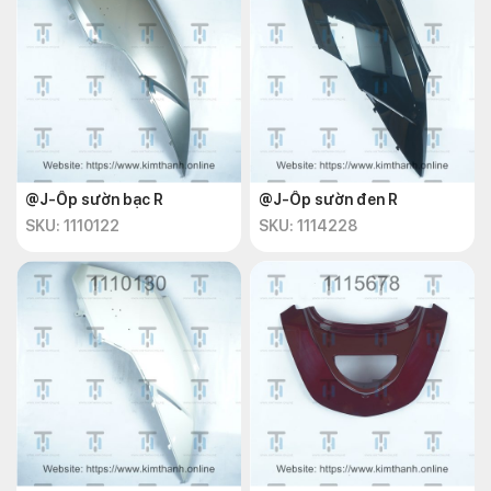
@J-Ốp sườn bạc R
@J-Ốp sườn đen R
SKU: 1110122
SKU: 1114228