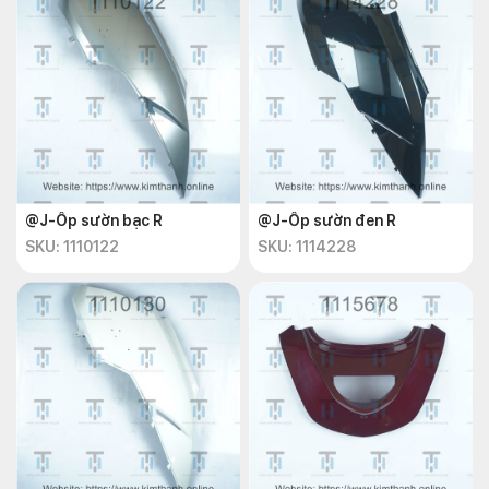
@J-Ốp sườn bạc R
@J-Ốp sườn đen R
SKU: 1110122
SKU: 1114228