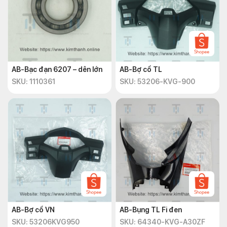
AB-Bạc đạn 6207 – dên lớn
AB-Bợ cổ TL
SKU: 1110361
SKU: 53206-KVG-900
AB-Bợ cổ VN
AB-Bụng TL Fi đen
SKU: 53206KVG950
SKU: 64340-KVG-A30ZF