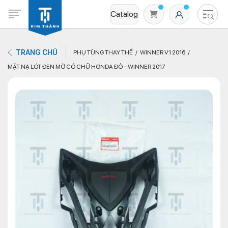
Catalog
TRANG CHỦ
PHỤ TÙNG THAY THẾ
WINNER V1 2016
MẶT NẠ LÓT ĐEN MỜ CÓ CHỮ HONDA ĐỎ – WINNER 2017
Không có sản phẩm nào trong giỏ hàng