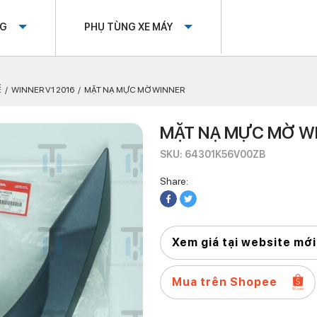
OG
PHỤ TÙNG XE MÁY
Ế
WINNER V1 2016
MẶT NẠ MỰC MỜ WINNER
MẶT NẠ MỰC MỜ W
SKU: 64301K56V00ZB
Share:
Xem giá tại website mới
Mua trên Shopee