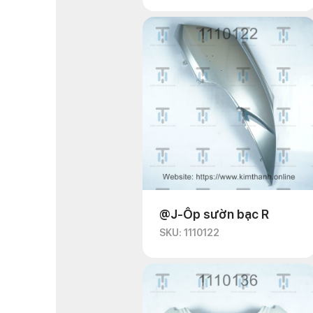
@J-Ốp sườn bạc R
SKU: 1110122