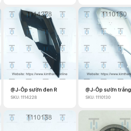
@J-Ốp sườn đen R
@J-Ốp sườn trắng
SKU: 1114228
SKU: 1110130