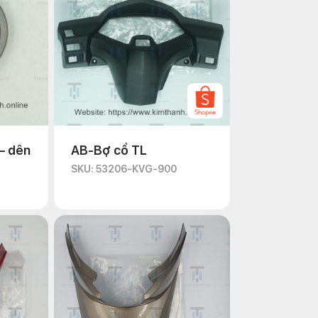
– dên
AB-Bợ cổ TL
SKU: 53206-KVG-900