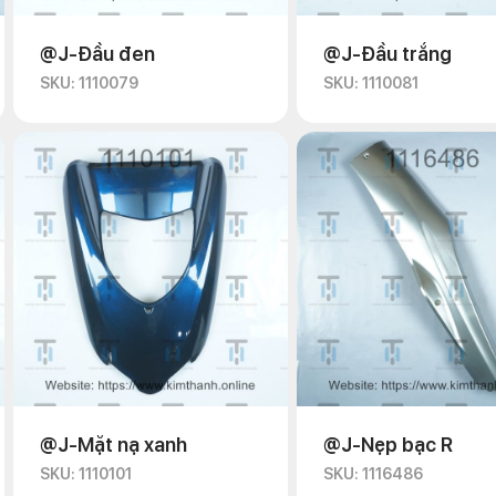
@J-Đầu đen
@J-Đầu trắng
SKU: 1110079
SKU: 1110081
@J-Mặt nạ xanh
@J-Nẹp bạc R
SKU: 1110101
SKU: 1116486