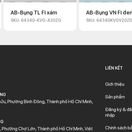
AB-Bụng TL Fi xám
AB-Bụng VN Fi đe
SKU: 64340-KVG-A30ZG
SKU: 64340KVGV20Z
LIÊN KẾT
Giới thiệu
ÒNG
Sản phẩm
ửu, Phường Bình Đông, Thành phố Hồ Chí Minh,
Đăng ký & đ
nhập
NG
Chính sách b
 Phường Chợ Lớn, Thành phố Hồ Chí Minh, Việt