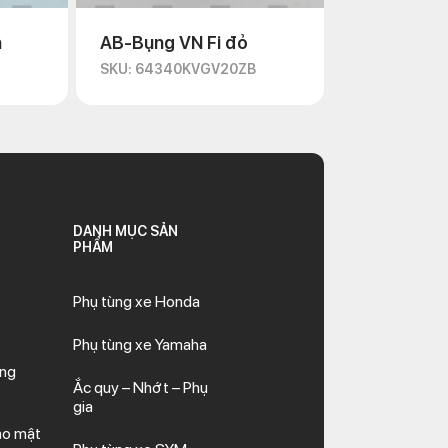
n
AB-Bụng VN Fi đỏ
D
SKU: 64340KVGV20ZB
DANH MỤC SẢN
PHẨM
Phụ tùng xe Honda
Phụ tùng xe Yamaha
ăng
Ắc quy – Nhớt – Phụ
gia
ảo mật