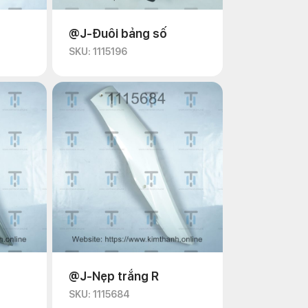
@J-Đuôi bảng số
SKU: 1115196
@J-Nẹp trắng R
SKU: 1115684