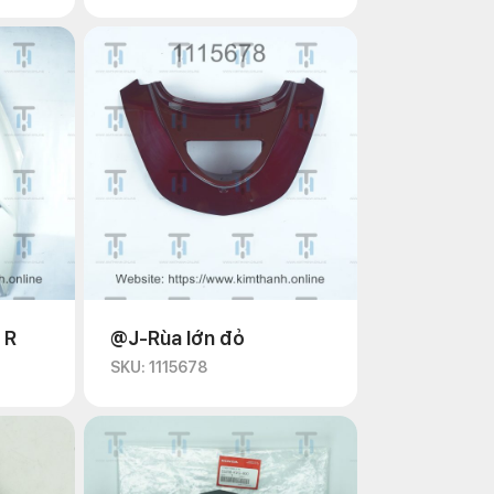
 R
@J-Rùa lớn đỏ
SKU: 1115678