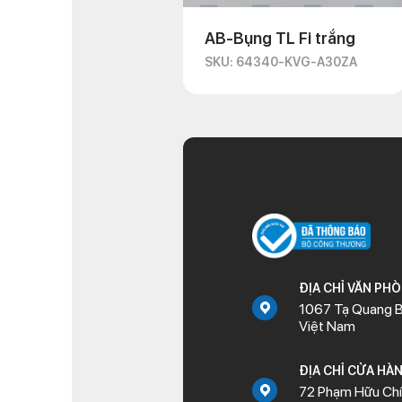
AB-Bụng TL Fi trắng
SKU: 64340-KVG-A30ZA
ĐỊA CHỈ VĂN PH
1067 Tạ Quang B
Việt Nam
ĐỊA CHỈ CỬA HÀ
72 Phạm Hữu Chí,