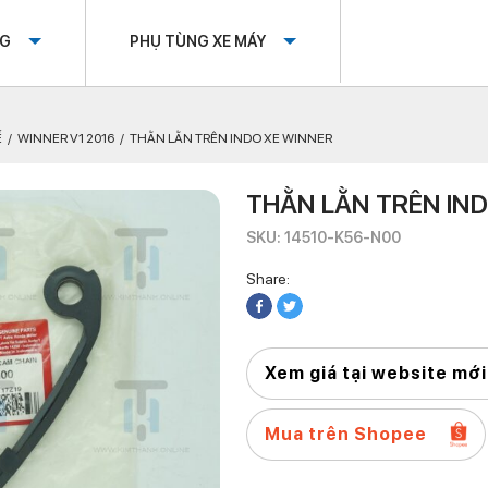
OG
PHỤ TÙNG XE MÁY
Ế
WINNER V1 2016
THẰN LẰN TRÊN INDO XE WINNER
THẰN LẰN TRÊN IN
SKU: 14510-K56-N00
Share:
Xem giá tại website mới
Mua trên Shopee