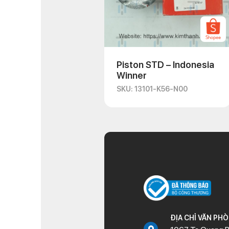
Piston STD – Indonesia
Winner
SKU: 13101-K56-N00
ĐỊA CHỈ VĂN PH