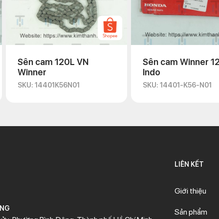
Sên cam 120L VN
Sên cam Winner 1
Winner
Indo
SKU: 14401K56N01
SKU: 14401-K56-N01
LIÊN KẾT
Giới thiệu
ÒNG
Sản phẩm