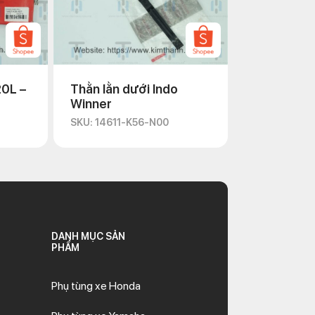
20L –
Thằn lằn dưới Indo
Winner
SKU: 14611-K56-N00
DANH MỤC SẢN
PHẨM
Phụ tùng xe Honda