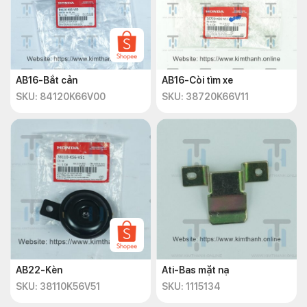
AB16-Bắt cản
AB16-Còi tìm xe
SKU: 84120K66V00
SKU: 38720K66V11
AB22-Kèn
Ati-Bas mặt nạ
SKU: 38110K56V51
SKU: 1115134