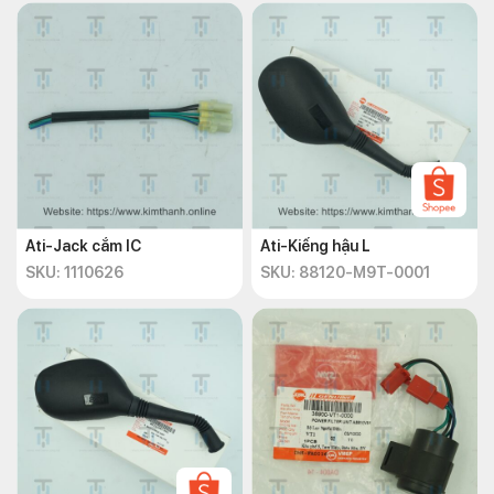
Ati-Jack cắm IC
Ati-Kiếng hậu L
SKU: 1110626
SKU: 88120-M9T-0001