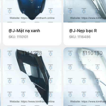
@J-Mặt nạ xanh
@J-Nẹp bạc R
SKU: 1110101
SKU: 1116486