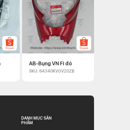
n
AB-Bụng VN Fi đỏ
D
SKU: 64340KVGV20ZB
DANH MỤC SẢN
PHẨM