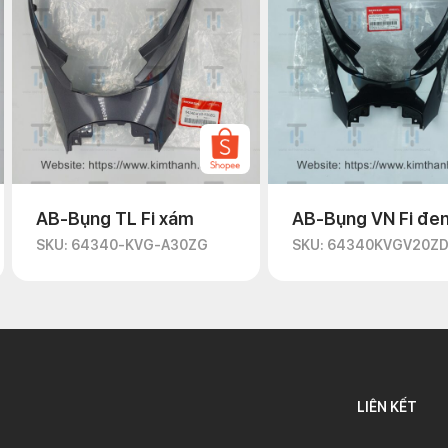
AB-Bụng TL Fi xám
AB-Bụng VN Fi đe
SKU: 64340-KVG-A30ZG
SKU: 64340KVGV20Z
LIÊN KẾT