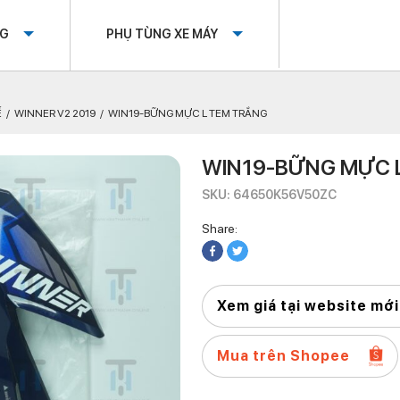
OG
PHỤ TÙNG XE MÁY
Ế
WINNER V2 2019
WIN19-BỮNG MỰC L TEM TRẮNG
WIN19-BỮNG MỰC 
SKU: 64650K56V50ZC
Share:
Xem giá tại website mới
Mua trên Shopee