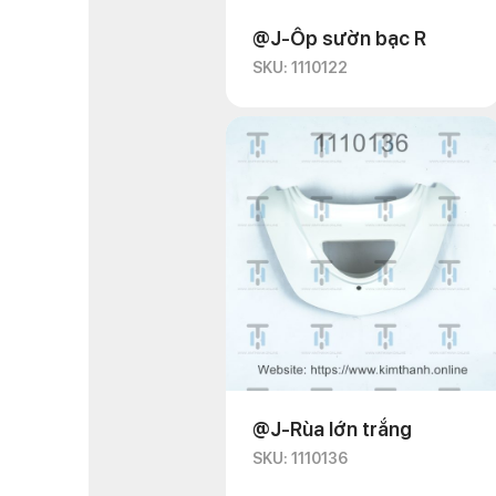
@J-Ốp sườn bạc R
SKU: 1110122
@J-Rùa lớn trắng
SKU: 1110136