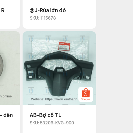
 R
@J-Rùa lớn đỏ
SKU: 1115678
– dên
AB-Bợ cổ TL
SKU: 53206-KVG-900