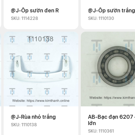
@J-Ốp sườn đen R
@J-Ốp sườn trắng
SKU: 1114228
SKU: 1110130
@J-Rùa nhỏ trắng
AB-Bạc đạn 6207 
lớn
SKU: 1110138
SKU: 1110361