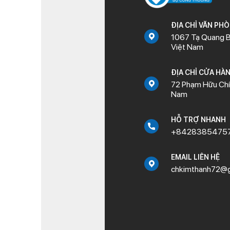
ĐỊA CHỈ VĂN PH
1067 Tạ Quang B
Việt Nam
ĐỊA CHỈ CỬA HÀ
72 Phạm Hữu Chí,
Nam
HỖ TRỢ NHANH
+8428385475
EMAIL LIÊN HỆ
chkimthanh72@g