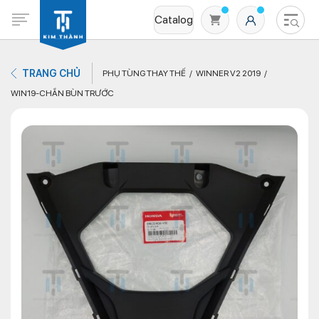
Catalog
TRANG CHỦ
PHỤ TÙNG THAY THẾ
WINNER V2 2019
WIN19-CHẮN BÙN TRƯỚC
Không có sản phẩm nào trong giỏ hàng