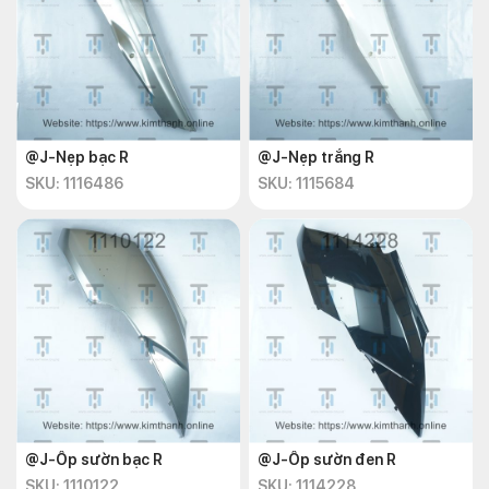
@J-Nẹp bạc R
@J-Nẹp trắng R
SKU: 1116486
SKU: 1115684
@J-Ốp sườn bạc R
@J-Ốp sườn đen R
SKU: 1110122
SKU: 1114228