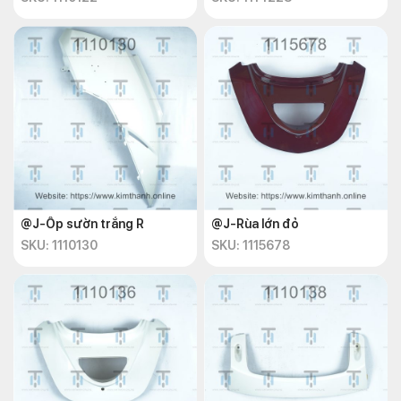
@J-Ốp sườn trắng R
@J-Rùa lớn đỏ
SKU: 1110130
SKU: 1115678