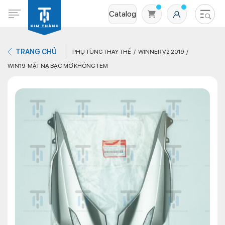
Catalog
TRANG CHỦ
PHỤ TÙNG THAY THẾ
WINNER V2 2019
WIN19-MẶT NẠ BẠC MỜ KHÔNG TEM
Không có sản phẩm nào trong giỏ hàng