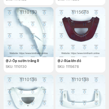
@J-Ốp sườn trắng R
@J-Rùa lớn đỏ
SKU: 1110130
SKU: 1115678