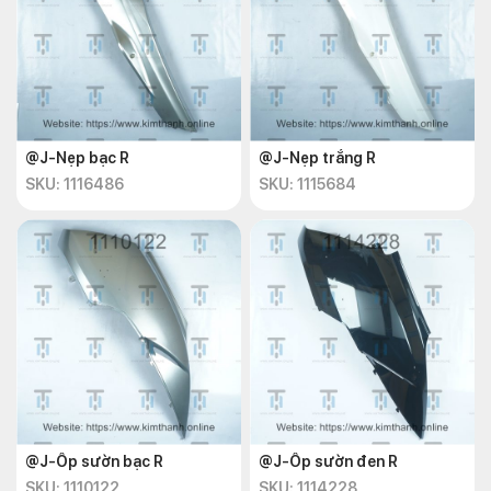
@J-Nẹp bạc R
@J-Nẹp trắng R
SKU: 1116486
SKU: 1115684
@J-Ốp sườn bạc R
@J-Ốp sườn đen R
SKU: 1110122
SKU: 1114228