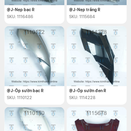
@J-Nẹp bạc R
@J-Nẹp trắng R
SKU: 1116486
SKU: 1115684
@J-Ốp sườn bạc R
@J-Ốp sườn đen R
SKU: 1110122
SKU: 1114228