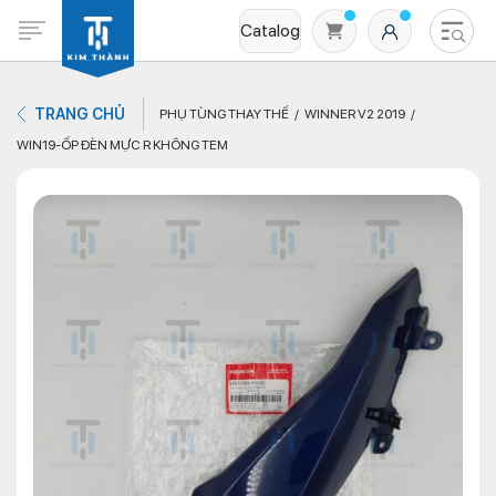
Catalog
TRANG CHỦ
PHỤ TÙNG THAY THẾ
WINNER V2 2019
WIN19-ỐP ĐÈN MỰC R KHÔNG TEM
Không có sản phẩm nào trong giỏ hàng