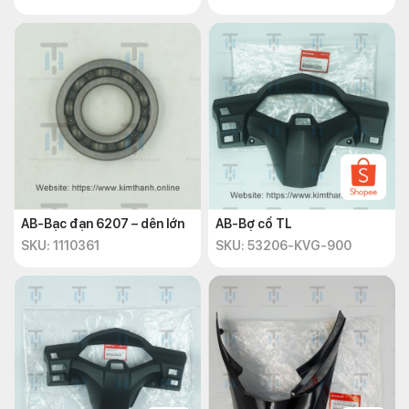
AB-Bạc đạn 6207 – dên lớn
AB-Bợ cổ TL
SKU: 1110361
SKU: 53206-KVG-900