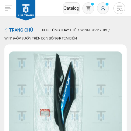
Catalog
TRANG CHỦ
PHỤ TÙNG THAY THẾ
WINNER V2 2019
WIN19-ỐP SƯỜN TRÊN ĐEN BÓNG R TEM BIỂN
Không có sản phẩm nào trong giỏ hàng