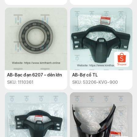
AB-Bạc đạn 6207 – dên lớn
AB-Bợ cổ TL
SKU: 1110361
SKU: 53206-KVG-900