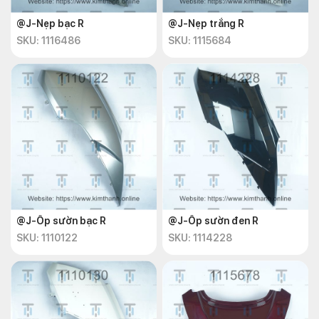
@J-Nẹp bạc R
@J-Nẹp trắng R
SKU: 1116486
SKU: 1115684
@J-Ốp sườn bạc R
@J-Ốp sườn đen R
SKU: 1110122
SKU: 1114228