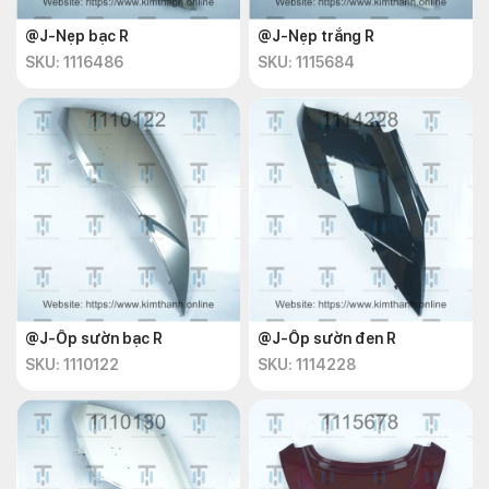
@J-Nẹp bạc R
@J-Nẹp trắng R
SKU: 1116486
SKU: 1115684
@J-Ốp sườn bạc R
@J-Ốp sườn đen R
SKU: 1110122
SKU: 1114228