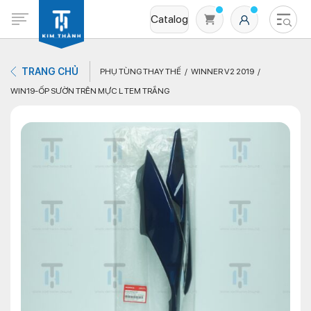
Catalog
TRANG CHỦ
PHỤ TÙNG THAY THẾ
WINNER V2 2019
WIN19-ỐP SƯỜN TRÊN MỰC L TEM TRẮNG
Không có sản phẩm nào trong giỏ hàng