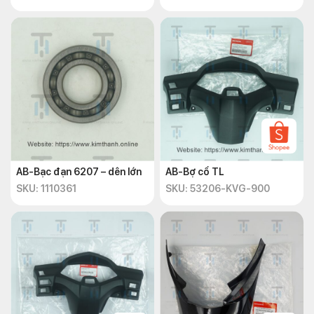
AB-Bạc đạn 6207 – dên lớn
AB-Bợ cổ TL
SKU: 1110361
SKU: 53206-KVG-900