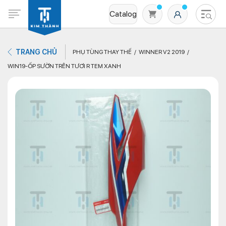
Catalog
TRANG CHỦ
PHỤ TÙNG THAY THẾ
WINNER V2 2019
WIN19-ỐP SƯỜN TRÊN TƯƠI R TEM XANH
Không có sản phẩm nào trong giỏ hàng