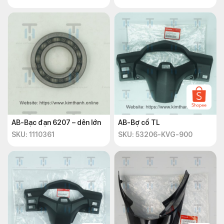
AB-Bạc đạn 6207 – dên lớn
AB-Bợ cổ TL
SKU: 1110361
SKU: 53206-KVG-900