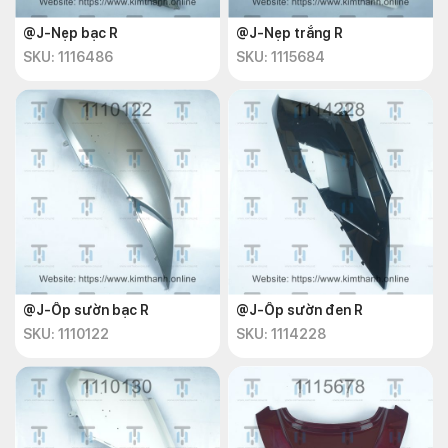
@J-Nẹp bạc R
@J-Nẹp trắng R
SKU: 1116486
SKU: 1115684
@J-Ốp sườn bạc R
@J-Ốp sườn đen R
SKU: 1110122
SKU: 1114228