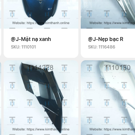
@J-Mặt nạ xanh
@J-Nẹp bạc R
SKU: 1110101
SKU: 1116486