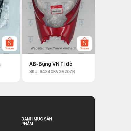
n
AB-Bụng VN Fi đỏ
D
SKU: 64340KVGV20ZB
DANH MỤC SẢN
PHẨM