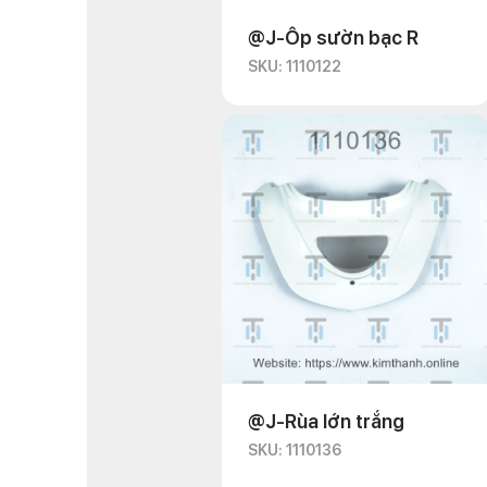
@J-Ốp sườn bạc R
SKU: 1110122
@J-Rùa lớn trắng
SKU: 1110136