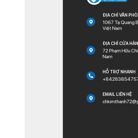
ĐỊA CHỈ VĂN PH
1067 Tạ Quang B
Việt Nam
ĐỊA CHỈ CỬA HÀ
72 Phạm Hữu Chí,
Nam
HỖ TRỢ NHANH
+8428385475
EMAIL LIÊN HỆ
chkimthanh72@g