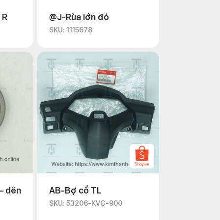
 R
@J-Rùa lớn đỏ
SKU: 1115678
– dên
AB-Bợ cổ TL
SKU: 53206-KVG-900