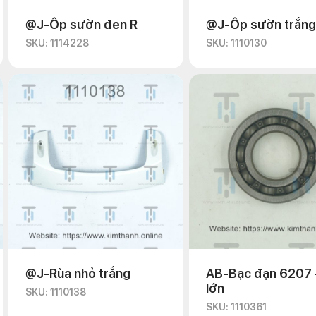
@J-Ốp sườn đen R
@J-Ốp sườn trắng
SKU: 1114228
SKU: 1110130
@J-Rùa nhỏ trắng
AB-Bạc đạn 6207 
lớn
SKU: 1110138
SKU: 1110361