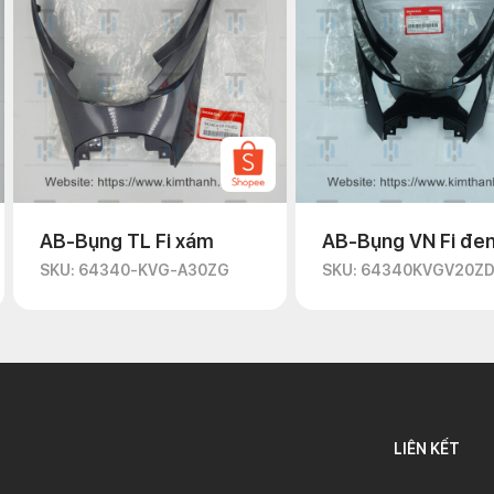
AB-Bụng TL Fi xám
AB-Bụng VN Fi đe
SKU: 64340-KVG-A30ZG
SKU: 64340KVGV20Z
LIÊN KẾT