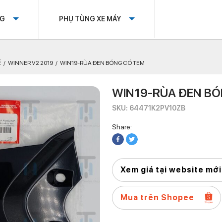
OG
PHỤ TÙNG XE MÁY
Ế
WINNER V2 2019
WIN19-RÙA ĐEN BÓNG CÓ TEM
WIN19-RÙA ĐEN BÓ
SKU: 64471K2PV10ZB
Share:
Xem giá tại website mới
Mua trên Shopee