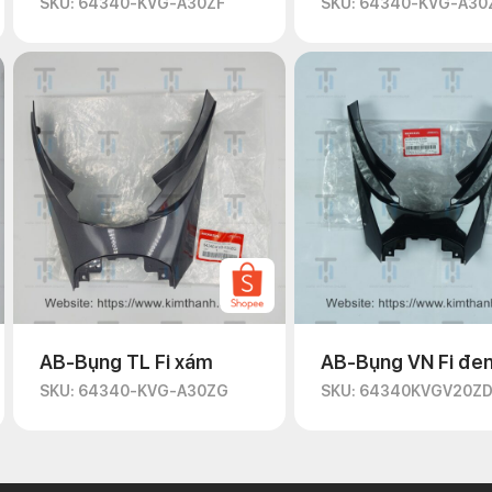
SKU: 64340-KVG-A30ZF
SKU: 64340-KVG-A30
AB-Bụng TL Fi xám
AB-Bụng VN Fi đe
SKU: 64340-KVG-A30ZG
SKU: 64340KVGV20Z