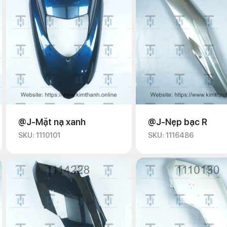
@J-Mặt nạ xanh
@J-Nẹp bạc R
SKU: 1110101
SKU: 1116486