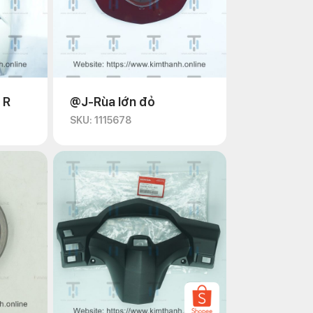
 R
@J-Rùa lớn đỏ
SKU: 1115678