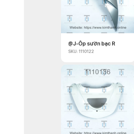
@J-Ốp sườn bạc R
SKU: 1110122