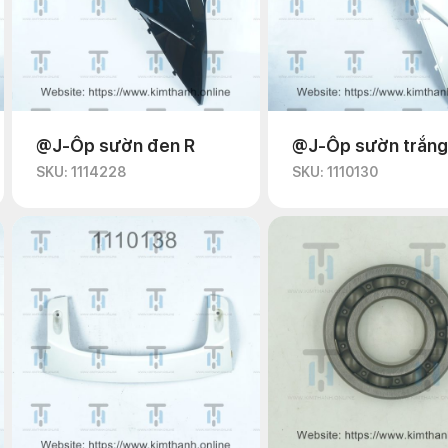
@J-Ốp sườn đen R
@J-Ốp sườn trắng
SKU: 1114228
SKU: 1110130