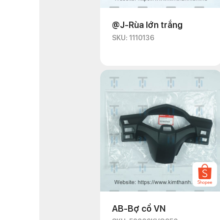
@J-Rùa lớn trắng
SKU: 1110136
AB-Bợ cổ VN