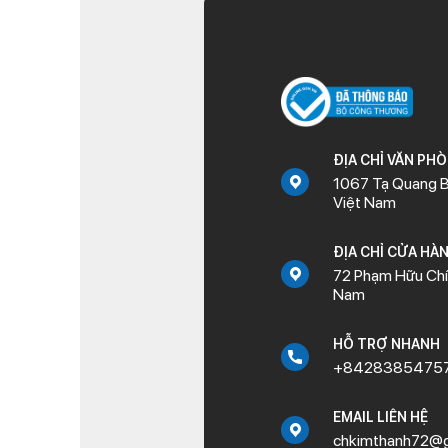
ĐỊA CHỈ VĂN PH
1067 Tạ Quang B
Việt Nam
ĐỊA CHỈ CỬA HÀ
72 Phạm Hữu Chí,
Nam
HỖ TRỢ NHANH
+8428385475
EMAIL LIÊN HỆ
chkimthanh72@g