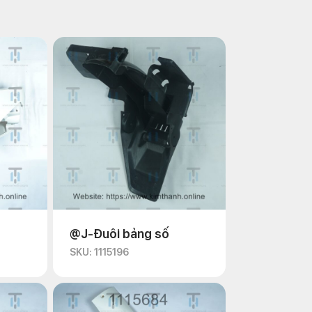
@J-Đuôi bảng số
SKU: 1115196