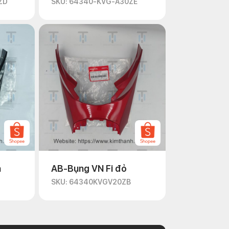
ZD
SKU: 64340-KVG-A30ZE
n
AB-Bụng VN Fi đỏ
D
SKU: 64340KVGV20ZB