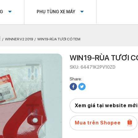
OG
PHỤ TÙNG XE MÁY
Ế
WINNER V2 2019
WIN19-RÙA TƯƠI CÓ TEM
WIN19-RÙA TƯƠI C
SKU: 64471K2PV10ZD
Share:
Xem giá tại website mới
Mua trên Shopee