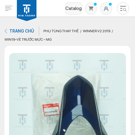
Catalog
TRANG CHỦ
PHỤ TÙNG THAY THẾ
WINNER V2 2019
WIN19-VÈ TRƯỚC MỰC – MG
Không có sản phẩm nào trong giỏ hàng