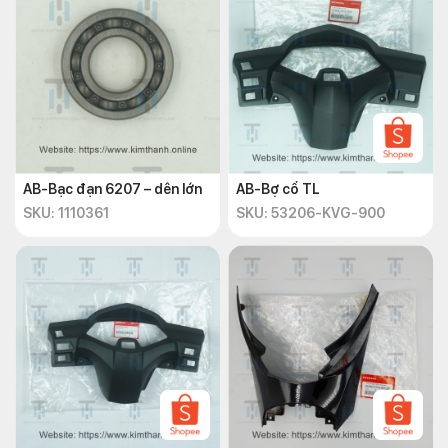
AB-Bạc đạn 6207 – dên lớn
AB-Bợ cổ TL
SKU: 1110361
SKU: 53206-KVG-900