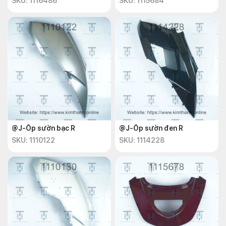
SKU: 1116486
SKU: 1115684
@J-Ốp sườn bạc R
@J-Ốp sườn đen R
SKU: 1110122
SKU: 1114228