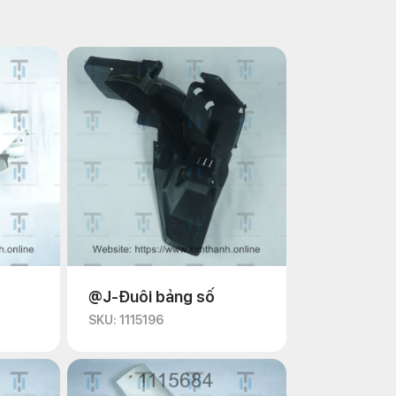
@J-Đuôi bảng số
SKU: 1115196