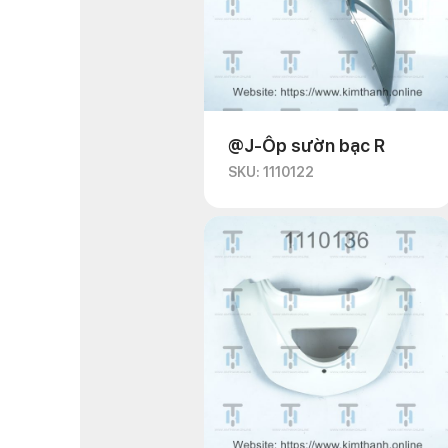
@J-Ốp sườn bạc R
SKU: 1110122