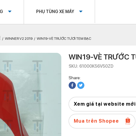
OG
PHỤ TÙNG XE MÁY
Ế
WINNER V2 2019
WIN19-VÈ TRƯỚC TƯƠI TEM BẠC
WIN19-VÈ TRƯỚC T
SKU: 61000K56V50ZD
Share:
Xem giá tại website mới
Mua trên Shopee