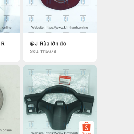
 R
@J-Rùa lớn đỏ
SKU: 1115678