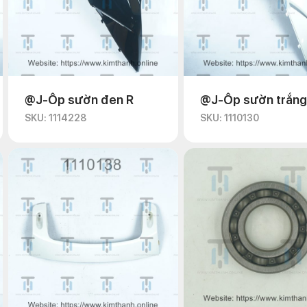
@J-Ốp sườn đen R
@J-Ốp sườn trắng
SKU: 1114228
SKU: 1110130