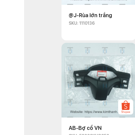
@J-Rùa lớn trắng
SKU: 1110136
AB-Bợ cổ VN