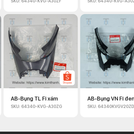
SKU: 64340-KVG-A30ZF
SKU: 64340-KVG-A30
AB-Bụng TL Fi xám
AB-Bụng VN Fi đe
SKU: 64340-KVG-A30ZG
SKU: 64340KVGV20Z