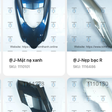
@J-Mặt nạ xanh
@J-Nẹp bạc R
SKU: 1110101
SKU: 1116486