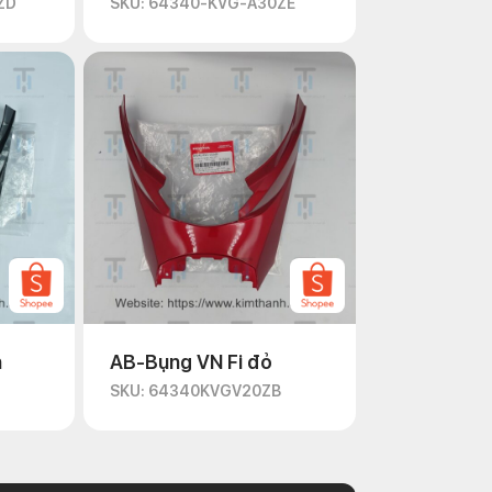
ZD
SKU: 64340-KVG-A30ZE
n
AB-Bụng VN Fi đỏ
D
SKU: 64340KVGV20ZB