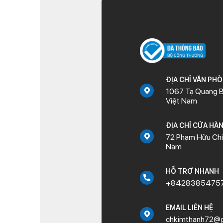
ĐỊA CHỈ VĂN PH
1067 Tạ Quang B
Việt Nam
ĐỊA CHỈ CỬA HÀ
72 Phạm Hữu Chí,
Nam
HỖ TRỢ NHANH
+8428385475
EMAIL LIÊN HỆ
chkimthanh72@g