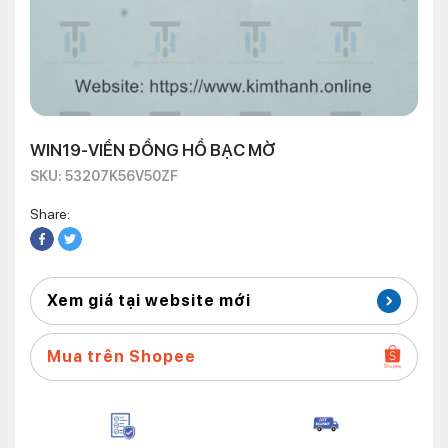
WIN19-VIỀN ĐỒNG HỒ BẠC MỜ
SKU: 53207K56V50ZF
Share:
Xem giá tại website mới
Mua trên Shopee