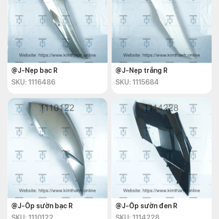
@J-Nẹp bạc R
@J-Nẹp trắng R
SKU: 1116486
SKU: 1115684
@J-Ốp sườn bạc R
@J-Ốp sườn đen R
SKU: 1110122
SKU: 1114228