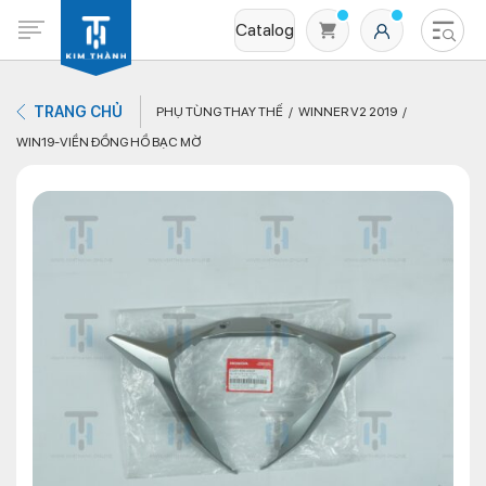
Catalog
TRANG CHỦ
PHỤ TÙNG THAY THẾ
WINNER V2 2019
WIN19-VIỀN ĐỒNG HỒ BẠC MỜ
Không có sản phẩm nào trong giỏ hàng