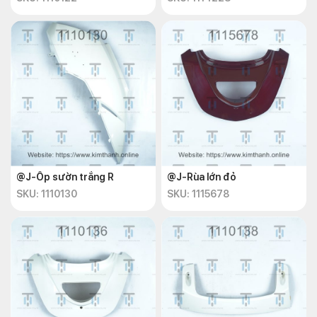
@J-Ốp sườn trắng R
@J-Rùa lớn đỏ
SKU: 1110130
SKU: 1115678