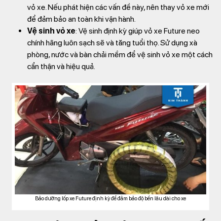
vỏ xe. Nếu phát hiện các vấn đề này, nên thay vỏ xe mới
để đảm bảo an toàn khi vận hành.
Vệ sinh vỏ xe
: Vệ sinh định kỳ giúp vỏ xe Future neo
chính hãng luôn sạch sẽ và tăng tuổi thọ. Sử dụng xà
phòng, nước và bàn chải mềm để vệ sinh vỏ xe một cách
cẩn thận và hiệu quả.
Bảo dưỡng lốp xe Future định kỳ để đảm bảo độ bền lâu dài cho xe