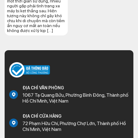
một thời gian sử dụng, nhiều
người gặp phải tình trạng xe
máy bị kẹt thắng sau. Hiện
tượng này không chỉ gây khó
chịu khi di chuyển mà còn tiềm
ẩn nguy cơ mất an toàn nếu
không được xử lý kịp […]
ĐỊA CHỈ VĂN PHÒNG
1067 Tạ Quang Bửu, Phường Bình Đông, Thành phố
Hồ Chí Minh, Việt Nam
ĐỊA CHỈ CỬA HÀNG
72 Phạm Hữu Chí, Phường Chợ Lớn, Thành phố Hồ
Chí Minh, Việt Nam