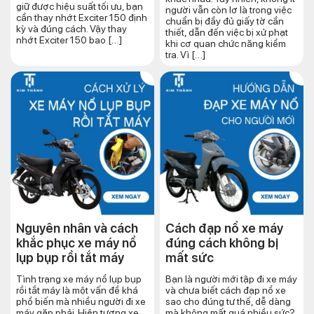
giữ được hiệu suất tối ưu, bạn
người vẫn còn lơ là trong việc
cần thay nhớt Exciter 150 định
chuẩn bị đầy đủ giấy tờ cần
kỳ và đúng cách. Vậy thay
thiết, dẫn đến việc bị xử phạt
nhớt Exciter 150 bao […]
khi cơ quan chức năng kiểm
tra. Vì […]
Nguyên nhân và cách
Cách đạp nổ xe máy
khắc phục xe máy nổ
đúng cách​ không bị
lụp bụp rồi tắt máy
mất sức
Tình trạng xe máy nổ lụp bụp
Bạn là người mới tập đi xe máy
rồi tắt máy là một vấn đề khá
và chưa biết cách đạp nổ xe
phổ biến mà nhiều người đi xe
sao cho đúng tư thế, dễ dàng
máy gặp phải. Hiện tượng xe
mà không mất quá nhiều sức?