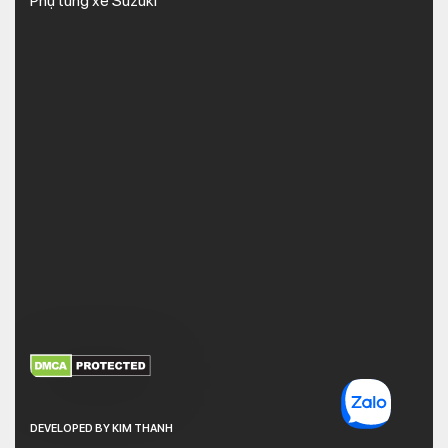
Phụ tùng xe Suzuki
XEM THÊM
NHẬN MÃ BẢO MẬT
DEVELOPED BY KIM THANH