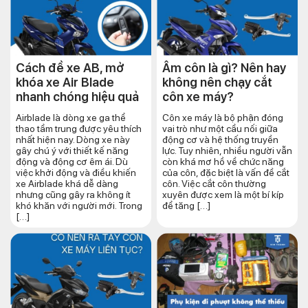
Cách đề xe AB, mở
Âm côn là gì? Nên hay
khóa xe Air Blade
không nên chạy cắt
nhanh chóng hiệu quả
côn xe máy?
Airblade là dòng xe ga thể
Côn xe máy là bộ phận đóng
thao tầm trung được yêu thích
vai trò như một cầu nối giữa
nhất hiện nay. Dòng xe này
động cơ và hệ thống truyền
gây chú ý với thiết kế năng
lực. Tuy nhiên, nhiều người vẫn
động và động cơ êm ái. Dù
còn khá mơ hồ về chức năng
việc khởi động và điều khiến
của côn, đặc biệt là vấn đề cắt
xe Airblade khá dễ dàng
côn. Việc cắt côn thường
nhưng cũng gây ra không ít
xuyên được xem là một bí kíp
khó khăn với người mới. Trong
để tăng […]
[…]