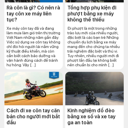
Rà côn là gì? Có nên rà
Tổng hợp phụ kiện đi
tay côn xe máy liên
phượt bằng xe máy
tục?
không thể thiếu
Xe máy côn tay đã và đang
Đi phượt là một trong những
làm mưa làm gió trên thị trường
trào lưu mới của nhiều người,
Việt Nam những năm gần đây.
đặc biệt là các bạn trẻ Những
Việc sử dụng xe côn tay không
chuyến du lịch bằng xe máy
chỉ đòi hỏi người lái nắm vững
mang đến cho chúng ta nhiều
kỹ thuật điều khiển, mà còn
trải nghiệm đặc biệt và thú vị.
cần biết cách bảo dưỡng và
Tuy nhiên, nhiều người mới đi
vận hành đúng cách để tránh
phượt lần đầu lại không biết
hư hỏng. Vậy […]
nên chuẩn bị cho mình […]
Cách đi xe côn tay căn
Kinh nghiệm đổ đèo
bản cho người mới bắt
bằng xe số và xe tay
đầu
ga an toàn