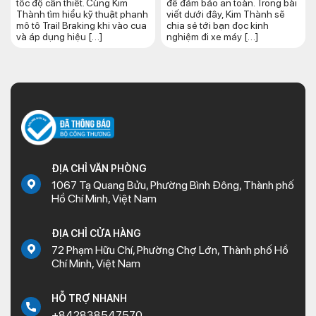
tốc độ cần thiết. Cùng Kim
để đảm bảo an toàn. Trong bài
Thành tìm hiểu kỹ thuật phanh
viết dưới đây, Kim Thành sẽ
mô tô Trail Braking khi vào cua
chia sẻ tới bạn đọc kinh
và áp dụng hiệu […]
nghiệm đi xe máy […]
ĐỊA CHỈ VĂN PHÒNG
1067 Tạ Quang Bửu, Phường Bình Đông, Thành phố
Hồ Chí Minh, Việt Nam
ĐỊA CHỈ CỬA HÀNG
72 Phạm Hữu Chí, Phường Chợ Lớn, Thành phố Hồ
Chí Minh, Việt Nam
HỖ TRỢ NHANH
+842838547570