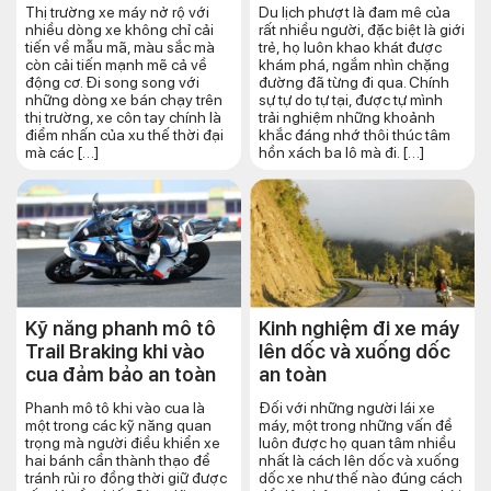
Thị trường xe máy nở rộ với
Du lịch phượt là đam mê của
nhiều dòng xe không chỉ cải
rất nhiều người, đặc biệt là giới
tiến về mẫu mã, màu sắc mà
trẻ, họ luôn khao khát được
còn cải tiến mạnh mẽ cả về
khám phá, ngắm nhìn chặng
động cơ. Đi song song với
đường đã từng đi qua. Chính
những dòng xe bán chạy trên
sự tự do tự tại, được tự mình
thị trường, xe côn tay chính là
trải nghiệm những khoảnh
điểm nhấn của xu thế thời đại
khắc đáng nhớ thôi thúc tâm
mà các […]
hồn xách ba lô mà đi. […]
Kỹ năng phanh mô tô
Kinh nghiệm đi xe máy
Trail Braking khi vào
lên dốc và xuống dốc
cua đảm bảo an toàn
an toàn
Phanh mô tô khi vào cua là
Đối với những người lái xe
một trong các kỹ năng quan
máy, một trong những vấn đề
trọng mà người điều khiển xe
luôn được họ quan tâm nhiều
hai bánh cần thành thạo để
nhất là cách lên dốc và xuống
tránh rủi ro đồng thời giữ được
dốc xe như thế nào đúng cách