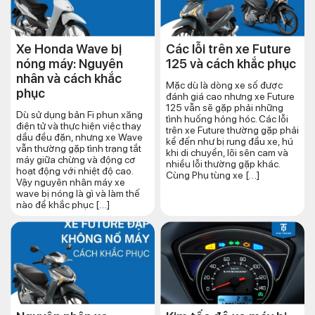
Xe Honda Wave bị
Các lỗi trên xe Future
nóng máy: Nguyên
125 và cách khắc phục
nhân và cách khắc
Mặc dù là dòng xe số được
phục
đánh giá cao nhưng xe Future
125 vẫn sẽ gặp phải những
Dù sử dụng bản Fi phun xăng
tình huống hỏng hóc. Các lỗi
điện tử và thực hiện việc thay
trên xe Future thường gặp phải
dầu đều đặn, nhưng xe Wave
kể đến như bị rung đầu xe, hú
vẫn thường gặp tình trạng tắt
khi di chuyển, lõi sên cam và
máy giữa chừng và động cơ
nhiều lỗi thường gặp khác.
hoạt động với nhiệt độ cao.
Cùng Phụ tùng xe […]
Vậy nguyên nhân máy xe
wave bị nóng là gì và làm thế
nào để khắc phục […]