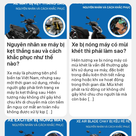
Nguyên nhân xe máy bị
Xe bị nóng máy có mùi
kẹt thắng sau và cách
khét thì phải làm sao?
khắc phục như thế
Hiện tượng xe bị nóng máy có
nào?
mùi khét là vấn đề thường gặp
khi sử dụng xe máy, đặc biệt
Xe máy là phương tiện phổ
trong điều kiện thời tiết nắng
biến tại Việt Nam, nhưng sau
nóng hoặc khi xe hoạt động
một thời gian sử dụng, nhiều
trong thời gian dài. Mùi khét
người gặp phải tình trạng xe
phát ra từ động cơ không chỉ
máy bị kẹt thắng sau. Hiện
gây khó chịu cho người lái mà
tượng này không chỉ gây khó
còn báo […]
chịu khi di chuyển mà còn tiềm
ẩn nguy cơ mất an toàn nếu
không được xử lý kịp […]