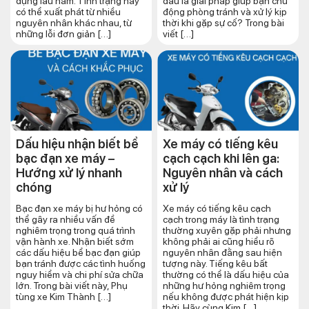
dụng lâu năm. Tình trạng này
đâu là giải pháp giúp bạn chủ
có thể xuất phát từ nhiều
động phòng tránh và xử lý kịp
nguyên nhân khác nhau, từ
thời khi gặp sự cố? Trong bài
những lỗi đơn giản […]
viết […]
Dấu hiệu nhận biết bể
Xe máy có tiếng kêu
bạc đạn xe máy –
cạch cạch khi lên ga:
Hướng xử lý nhanh
Nguyên nhân và cách
chóng
xử lý
Bạc đạn xe máy bị hư hỏng có
Xe máy có tiếng kêu cạch
thể gây ra nhiều vấn đề
cạch trong máy là tình trạng
nghiêm trọng trong quá trình
thường xuyên gặp phải nhưng
vận hành xe. Nhận biết sớm
không phải ai cũng hiểu rõ
các dấu hiệu bể bạc đạn giúp
nguyên nhân đằng sau hiện
bạn tránh được các tình huống
tượng này. Tiếng kêu bất
nguy hiểm và chi phí sửa chữa
thường có thể là dấu hiệu của
lớn. Trong bài viết này, Phụ
những hư hỏng nghiêm trọng
tùng xe Kim Thành […]
nếu không được phát hiện kịp
thời. Hãy cùng Kim […]