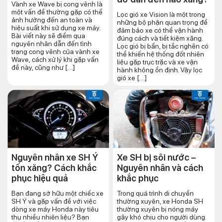
Vành xe Wave bị cong vênh là
một vấn đề thường gặp có thể
Lọc gió xe Vision là một trong
ảnh hưởng đến an toàn và
những bộ phận quan trọng để
hiệu suất khi sử dụng xe máy.
đảm bảo xe có thể vận hành
Bài viết này sẽ điểm qua
đúng cách và tiết kiệm xăng.
nguyên nhân dẫn đến tình
Lọc gió bị bẩn, bị tắc nghẽn có
trạng cong vênh của vành xe
thể khiến hệ thống đốt nhiên
Wave, cách xử lý khi gặp vấn
liệu gặp trục trặc và xe vận
đề này, cũng như […]
hành không ổn định. Vậy lọc
gió xe […]
Nguyên nhân xe SH Ý
Xe SH bị sôi nước –
tốn xăng? Cách khắc
Nguyên nhân và cách
phục hiệu quả
khắc phục
Bạn đang sở hữu một chiếc xe
Trong quá trình di chuyển
SH Ý và gặp vấn đề với việc
thường xuyên, xe Honda SH
dòng xe máy Honda này tiêu
thường xuyên bị nóng máy
thụ nhiều nhiên liệu? Bạn
gây khó chịu cho người dùng.