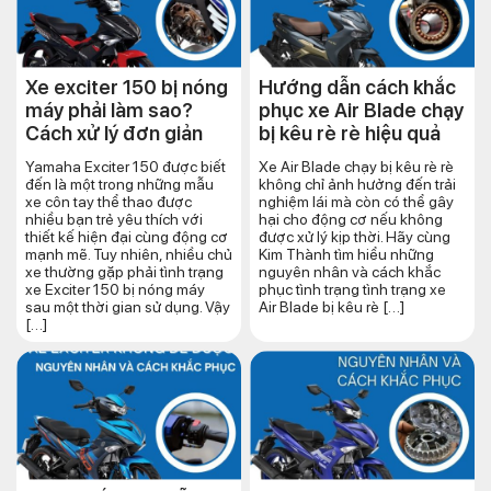
Xe exciter 150 bị nóng
Hướng dẫn cách khắc
máy phải làm sao?
phục xe Air Blade chạy
Cách xử lý đơn giản
bị kêu rè rè hiệu quả
Yamaha Exciter 150 được biết
Xe Air Blade chạy bị kêu rè rè
đến là một trong những mẫu
không chỉ ảnh hưởng đến trải
xe côn tay thể thao được
nghiệm lái mà còn có thể gây
nhiều bạn trẻ yêu thích với
hại cho động cơ nếu không
thiết kế hiện đại cùng động cơ
được xử lý kịp thời. Hãy cùng
mạnh mẽ. Tuy nhiên, nhiều chủ
Kim Thành tìm hiểu những
xe thường gặp phải tình trạng
nguyên nhân và cách khắc
xe Exciter 150 bị nóng máy
phục tình trạng tình trạng xe
sau một thời gian sử dụng. Vậy
Air Blade bị kêu rè […]
[…]