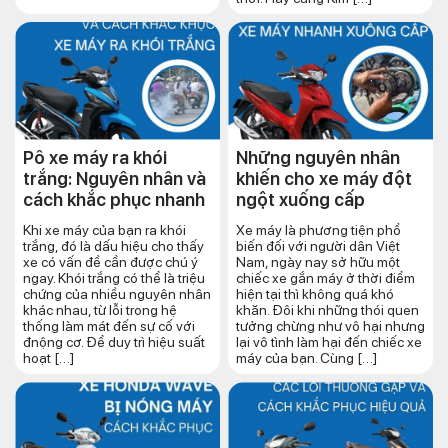
Pô xe máy ra khói
Những nguyên nhân
trắng: Nguyên nhân và
khiến cho xe máy đột
cách khắc phục nhanh
ngột xuống cấp
Khi xe máy của bạn ra khói
Xe máy là phương tiện phổ
trắng, đó là dấu hiệu cho thấy
biến đối với người dân Việt
xe có vấn đề cần được chú ý
Nam, ngày nay sở hữu một
ngay. Khói trắng có thể là triệu
chiếc xe gắn máy ở thời điểm
chứng của nhiều nguyên nhân
hiện tại thì không quá khó
khác nhau, từ lỗi trong hệ
khăn. Đôi khi những thói quen
thống làm mát đến sự cố với
tưởng chừng như vô hại nhưng
đnộng cơ. Để duy trì hiệu suất
lại vô tình làm hại đến chiếc xe
hoạt […]
máy của bạn. Cùng […]