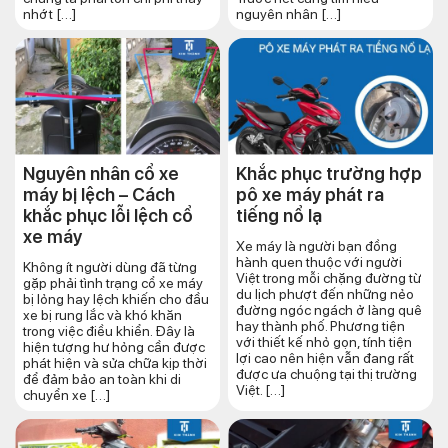
nhớt […]
nguyên nhân […]
Nguyên nhân cổ xe
Khắc phục trường hợp
máy bị lệch – Cách
pô xe máy phát ra
khắc phục lỗi lệch cổ
tiếng nổ lạ
xe máy
Xe máy là người bạn đồng
hành quen thuộc với người
Không ít người dùng đã từng
Việt trong mỗi chặng đường từ
gặp phải tình trạng cổ xe máy
du lịch phượt đến những nẻo
bị lỏng hay lệch khiến cho đầu
đường ngóc ngách ở làng quê
xe bị rung lắc và khó khăn
hay thành phố. Phương tiện
trong việc điều khiển. Đây là
với thiết kế nhỏ gọn, tính tiện
hiện tượng hư hỏng cần được
lợi cao nên hiện vẫn đang rất
phát hiện và sửa chữa kịp thời
được ưa chuộng tại thị trường
để đảm bảo an toàn khi di
Việt. […]
chuyển xe […]