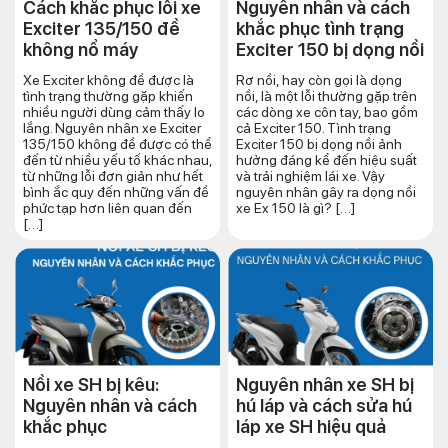
Cách khắc phục lỗi xe
Nguyên nhân và cách
Exciter 135/150 đề
khắc phục tình trạng
không nổ máy
Exciter 150 bị dọng nồi
Xe Exciter không đề được là
Rơ nồi, hay còn gọi là dọng
tình trạng thường gặp khiến
nồi, là một lỗi thường gặp trên
nhiều người dùng cảm thấy lo
các dòng xe côn tay, bao gồm
lắng. Nguyên nhân xe Exciter
cả Exciter 150. Tình trạng
135/150 không đề được có thể
Exciter 150 bị dọng nồi ảnh
đến từ nhiều yếu tố khác nhau,
hưởng đáng kể đến hiệu suất
từ những lỗi đơn giản như hết
và trải nghiệm lái xe. Vậy
bình ắc quy đến những vấn đề
nguyên nhân gây ra dọng nồi
phức tạp hơn liên quan đến
xe Ex 150 là gì? […]
[…]
Nồi xe SH bị kêu:
Nguyên nhân xe SH bị
Nguyên nhân và cách
hú láp và cách sửa hú
khắc phục
láp xe SH hiệu quả