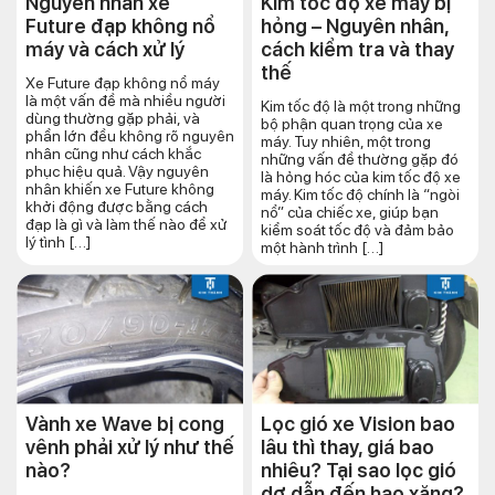
Nguyên nhân xe
Kim tốc độ xe máy bị
Future đạp không nổ
hỏng – Nguyên nhân,
máy và cách xử lý
cách kiểm tra và thay
thế
Xe Future đạp không nổ máy
là một vấn đề mà nhiều người
Kim tốc độ là một trong những
dùng thường gặp phải, và
bộ phận quan trọng của xe
phần lớn đều không rõ nguyên
máy. Tuy nhiên, một trong
nhân cũng như cách khắc
những vấn đề thường gặp đó
phục hiệu quả. Vậy nguyên
là hỏng hóc của kim tốc độ xe
nhân khiến xe Future không
máy. Kim tốc độ chính là “ngòi
khởi động được bằng cách
nổ” của chiếc xe, giúp bạn
đạp là gì và làm thế nào để xử
kiểm soát tốc độ và đảm bảo
lý tình […]
một hành trình […]
Vành xe Wave bị cong
Lọc gió xe Vision bao
vênh phải xử lý như thế
lâu thì thay, giá bao
nào?
nhiêu? Tại sao lọc gió
dơ dẫn đến hao xăng?