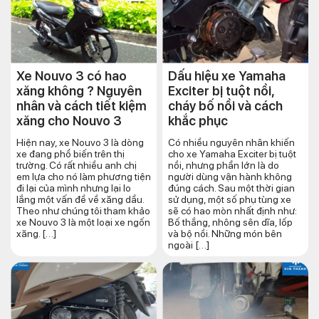
Xe Nouvo 3 có hao
Dấu hiệu xe Yamaha
xăng không ? Nguyên
Exciter bị tuột nồi,
nhân và cách tiết kiệm
cháy bố nồi và cách
xăng cho Nouvo 3
khắc phục
Hiện nay, xe Nouvo 3 là dòng
Có nhiều nguyên nhân khiến
xe đang phổ biến trên thị
cho xe Yamaha Exciter bị tuột
trường. Có rất nhiều anh chị
nồi, nhưng phần lớn là do
em lựa cho nó làm phương tiện
người dùng vận hành không
đi lại của mình nhưng lại lo
đúng cách. Sau một thời gian
lắng một vấn đề về xăng dầu.
sử dụng, một số phụ tùng xe
Theo như chúng tôi tham khảo
sẽ có hao mòn nhất định như:
xe Nouvo 3 là một loại xe ngốn
Bố thắng, nhông sên dĩa, lốp
xăng. […]
và bộ nồi. Những món bên
ngoài […]