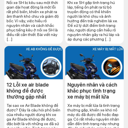
Nồi xe SH bị kêu sau một thời
Khi xe SH gặp tình trạng hú
gian dài hoạt động là một lỗi
láp, tiếng ồn phát ra từ bộ
rất phổ biến, khiến xe phát ra
truyền động có thể khiến
âm thanh khó chịu và giảm độ
người lái khó chịu và ảnh
bốc. Vì vậy, việc hiểu rõ
hưởng đến trải nghiệm lái xe.
nguyên nhân và cách khắc
Để xử lý dứt điểm tình trạng
phục tiếng kêu ở nồi xe SH là
này, người dùng cần hiểu rõ
điều rất cần thiết. Bài viết này
nguyên nhân gây ra hú láp và
[…]
áp dụng các phương […]
12 Lỗi xe air blade
Nguyên nhân và cách
không đề được
khắc phục tình trạng
thường gặp nhất
xe máy bị mất lửa
Tại sao xe Air Blade không đề
Xe máy bị mất lửa là tình trạng
được? Đây là câu hỏi phổ biến
thường gặp, khiến xe khó nổ
của nhiều người dùng khi xe
máy dù đã được đề hoặc đạp
ga Air Blade không đề được,
ga. Có rất nhiều nguyên nhân
đặc biệt là với những xe đã sử
dẫn đến tình trạng này nhưng