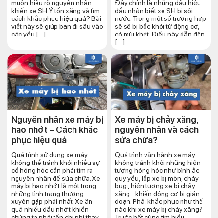
muốn hiểu rõ nguyên nhân
Đây chính là những dấu hiệu
khiến xe SH Ý tốn xăng và tìm
đầu nhận biết xe SH bị sôi
cách khắc phục hiệu quả? Bài
nước. Trong một số trường hợp
viết này sẽ giúp bạn đi sâu vào
sẽ sẽ bị bốc khói từ động cơ,
các yếu […]
có mùi khét. Điều này dẫn đến
[…]
Nguyên nhân xe máy bị
Xe máy bị chảy xăng,
hao nhớt – Cách khắc
nguyên nhân và cách
phục hiệu quả
sửa chữa?
Quá trình sử dụng xe máy
Quá trình vận hành xe máy
không thể tránh khỏi nhiều sự
không tránh khỏi những hiện
cố hỏng hóc cần phải tìm ra
tượng hỏng hóc như bình ắc
nguyên nhân để sửa chữa. Xe
quy yếu, lốp xe bị mòn, cháy
máy bị hao nhớt là một trong
bugi, hiện tượng xe bị chảy
những tình trạng thường
xăng…khiến động cơ bị gián
xuyên gặp phải nhất. Xe ăn
đoạn. Phải khắc phục như thế
quá nhiều dầu nhớt khiến
nào khi xe máy bị chảy xăng?
chúng ta phải tốn chi phí thay
Trước hết cùng tìm hiểu