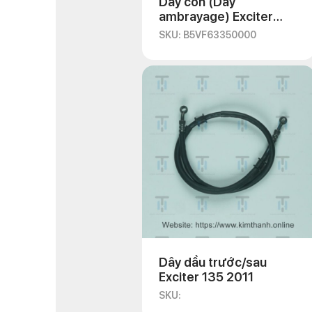
Dây côn (Dây
ambrayage) Exciter
2021
SKU: B5VF63350000
Dây dầu trước/sau
Exciter 135 2011
SKU: