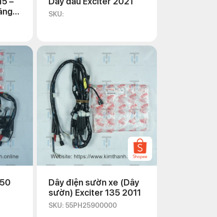
15 –
Dây dầu Exciter 2021
ãng
SKU:
150
Dây điện sườn xe (Dây
sườn) Exciter 135 2011
SKU: 55PH25900000