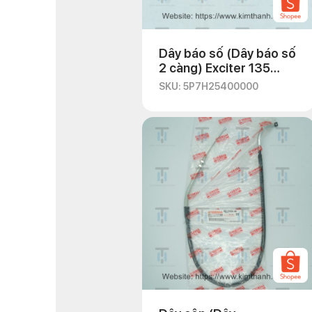
Dây báo số (Dây báo số
2 càng) Exciter 135
2010
SKU: 5P7H25400000