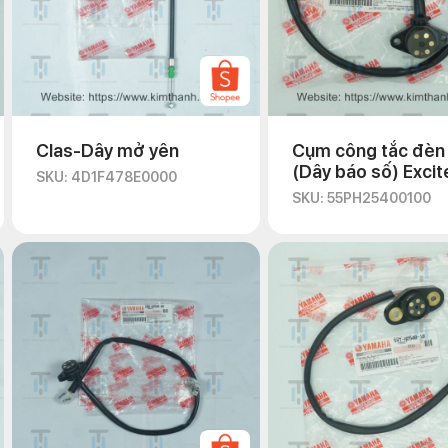
Clas-Dây mở yên
Cụm công tắc đèn
(Dây báo số) Excit
SKU: 4D1F478E0000
135 2011
SKU: 55PH25400100