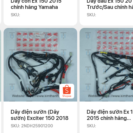
Dây côn Ex 150 2015
Dây dầu Ex 150 20
chính hãng Yamaha
Trước/Sau chính h
Yamaha
SKU:
SKU:
Dây điện sườn (Dây
Dây điện sườn Ex 
sườn) Exciter 150 2018
2015 chính hãng
Yamaha
SKU: 2NDH25901200
SKU: