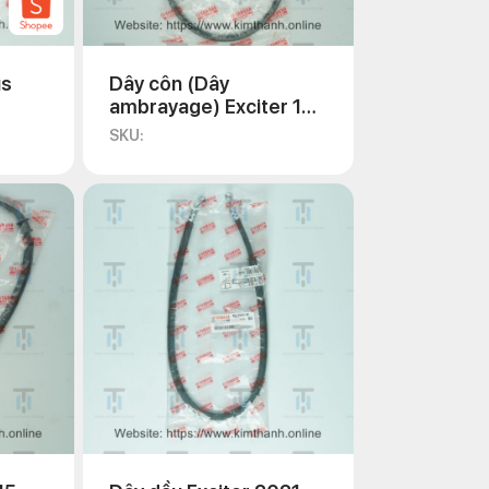
us
Dây côn (Dây
ambrayage) Exciter 135
2011
SKU: