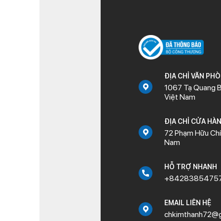
ĐỊA CHỈ VĂN PH
1067 Tạ Quang B
Việt Nam
ĐỊA CHỈ CỬA HÀ
72 Phạm Hữu Chí,
Nam
HỖ TRỢ NHANH
+8428385475
EMAIL LIÊN HỆ
chkimthanh72@g