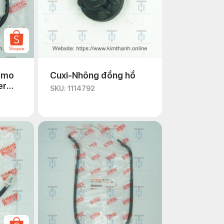
 mo
Cuxi-Nhông đồng hồ
er
SKU: 1114792