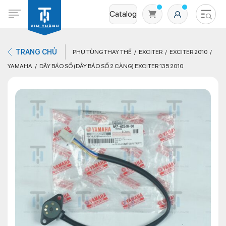
Catalog
TRANG CHỦ
PHỤ TÙNG THAY THẾ
EXCITER
EXCITER 2010
YAMAHA
DÂY BÁO SỐ (DÂY BÁO SỐ 2 CÀNG) EXCITER 135 2010
Không có sản phẩm nào trong giỏ hàng