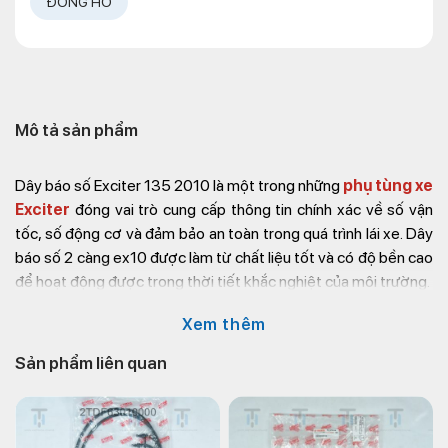
ĐỒNG HỒ
Mô tả sản phẩm
Dây báo số Exciter 135 2010
là một trong những
phụ tùng xe
Exciter
đóng vai trò cung cấp thông tin chính xác về số vận
tốc, số động cơ và đảm bảo an toàn trong quá trình lái xe. Dây
báo số 2 càng ex10 được làm từ chất liệu tốt và có độ bền cao
để hoạt động được trong thời tiết khắc nghiệt của môi trường.
Nếu bạn đang tìm kiếm cửa hàng cung cấp
phụ tùng xe
Xem thêm
Exciter 2010
chính hãng Yamaha, hãy đến ngay cửa hàng phụ
Sản phẩm liên quan
tùng xe máy Kim Thành. Chúng tôi cam kết cung cấp
các loại
dây xe máy
chất lượng tốt và mức giá rẻ hơn so với thị
trường.
Thông tin liên hệ
phụ tùng xe máy Kim Thành
: