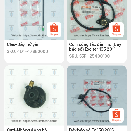
Clas-Dây mở yên
Cụm công tắc đèn mo (Dây
báo số) Exciter 135 2011
SKU: 4D1F478E0000
SKU: 55PH25400100
Cuxi-Nhông đồng hồ
Dây báo số Ex 150 2015