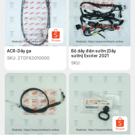
Địa chỉ: 72 – 74 Phạm Hữu Chí, P.12, Q.5, TP.HCM
Website: https://kimthanh.online/
Hotline:
+842838547570
Email: chkimthanh72@gmail.com
ACR-Dây ga
Bộ dây điện sườn (Dây
sườn) Exciter 2021
SKU: 2TDF63010000
SKU: