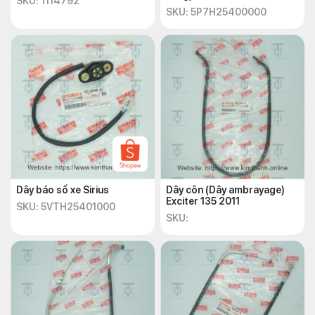
SKU: 1114792
SKU: 5P7H25400000
Dây báo số xe Sirius
Dây côn (Dây ambrayage)
Exciter 135 2011
SKU: 5VTH25401000
SKU: