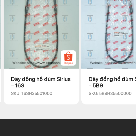
Dây đồng hồ đùm Sirius
Dây đồng hồ đùm S
– 16S
– 5B9
SKU: 16SH35501000
SKU: 5B9H35500000