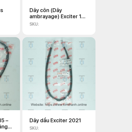
us
Dây côn (Dây
ambrayage) Exciter 135
2011
SKU:
15 –
Dây dầu Exciter 2021
ãng
SKU: