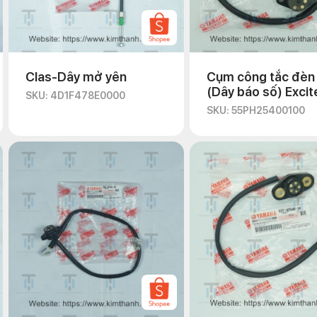
Clas-Dây mở yên
Cụm công tắc đèn
(Dây báo số) Excit
SKU: 4D1F478E0000
135 2011
SKU: 55PH25400100