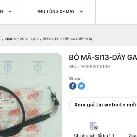
OG
PHỤ TÙNG XE MÁY
Ế
SIRIUS FI 2012 - 2014
BỎ MÃ-SI13-DÂY GA (DÂY ĐÔI)
BỎ MÃ-SI13-DÂY GA
SKU: 1FCF63010100
Share:
Xem giá tại website mới
Chính sách đổi trả 1-1
Gia