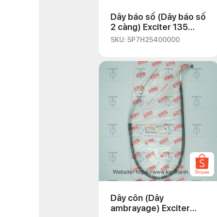
Dây báo số (Dây báo số
2 càng) Exciter 135
2010
SKU: 5P7H25400000
Dây côn (Dây
ambrayage) Exciter