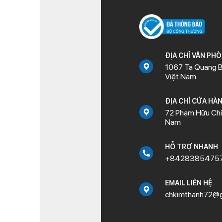
ĐỊA CHỈ VĂN PH
1067 Tạ Quang B
Việt Nam
ĐỊA CHỈ CỬA HÀ
72 Phạm Hữu Chí,
Nam
HỖ TRỢ NHANH
+8428385475
EMAIL LIÊN HỆ
chkimthanh72@g