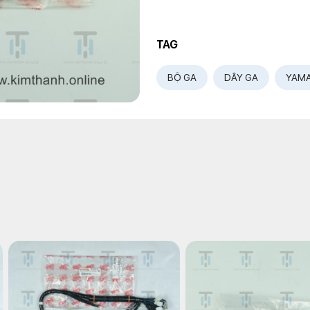
TAG
BỘ GA
DÂY GA
YAM