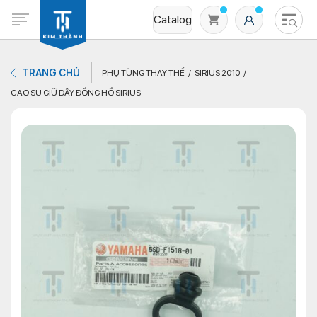
Catalog
TRANG CHỦ
PHỤ TÙNG THAY THẾ
SIRIUS 2010
CAO SU GIỮ DÂY ĐỒNG HỒ SIRIUS
Không có sản phẩm nào trong giỏ hàng