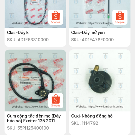
Clas-Dây E
Clas-Dây mở yên
SKU: 4D1F63310000
SKU: 4D1F478E0000
Cụm công tắc đèn mo (Dây
Cuxi-Nhông đồng hồ
báo số) Exciter 135 2011
SKU: 1114792
SKU: 55PH25400100