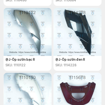
SKU: 1116486
SKU: 1115684
@J-Ốp sườn bạc R
@J-Ốp sườn đen R
SKU: 1110122
SKU: 1114228