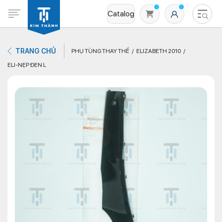
Catalog
TRANG CHỦ
PHỤ TÙNG THAY THẾ
ELIZABETH 2010
ELI-NẸP ĐEN L
Không có sản phẩm nào trong giỏ hàng