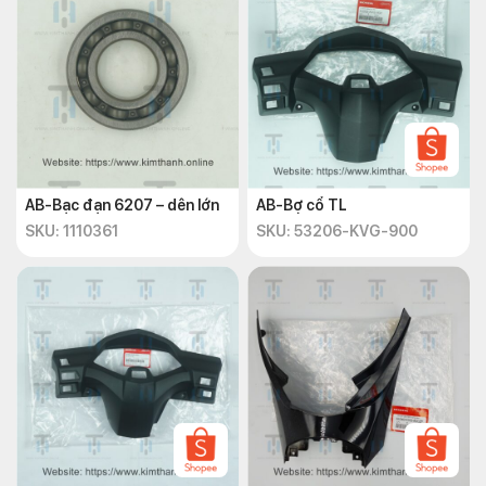
AB-Bạc đạn 6207 – dên lớn
AB-Bợ cổ TL
SKU: 1110361
SKU: 53206-KVG-900