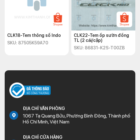
CLK18-Tem thông số Indo
CLK22-Tem ốp sườn đồng
TL (2 cái/cặp)
SKU: 87505K59A70
SKU: 86831-K2S-T00ZB
ĐỊA CHỈ VĂN PHÒNG
1067 Tạ Quang Bửu, Phường Bình Đông, Thành phố
Hồ Chí Minh, Việt Nam
ĐỊA CHỈ CỬA HÀNG