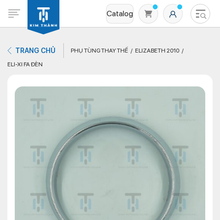
Catalog
TRANG CHỦ
PHỤ TÙNG THAY THẾ
ELIZABETH 2010
ELI-XI FA ĐÈN
Không có sản phẩm nào trong giỏ hàng