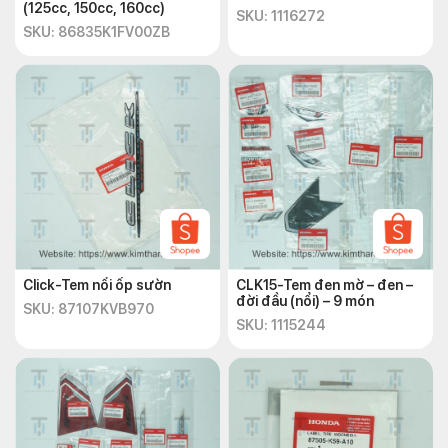
(125cc, 150cc, 160cc)
SKU: 1116272
SKU: 86835K1FV00ZB
Click-Tem nổi ốp sườn
CLK15-Tem đen mờ – đen –
đời đầu (nổi) – 9 món
SKU: 87107KVB970
SKU: 1115244