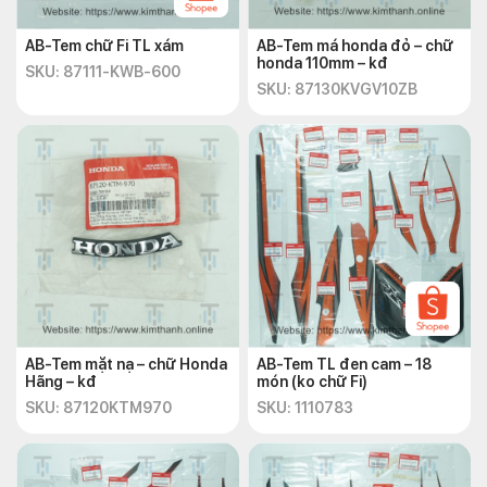
AB-Tem chữ Fi TL xám
AB-Tem má honda đỏ – chữ
honda 110mm – kđ
SKU: 87111-KWB-600
SKU: 87130KVGV10ZB
AB-Tem mặt nạ – chữ Honda
AB-Tem TL đen cam – 18
Hãng – kđ
món (ko chữ Fi)
SKU: 87120KTM970
SKU: 1110783