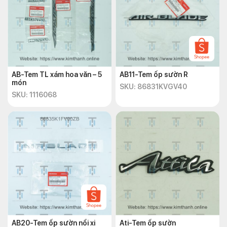
AB-Tem TL xám hoa văn – 5
AB11-Tem ốp sườn R
món
SKU: 86831KVGV40
SKU: 1116068
AB20-Tem ốp sườn nổi xi
Ati-Tem ốp sườn