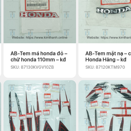
AB-Tem má honda đỏ –
AB-Tem mặt nạ – 
chữ honda 110mm – kđ
Honda Hãng – kđ
SKU: 87130KVGV10ZB
SKU: 87120KTM970