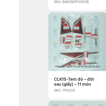
160cc)
SKU: 86835K1FV00ZB
CLK15-Tem đỏ – đời
sau (giấy) – 11 món
SKU: 1115239