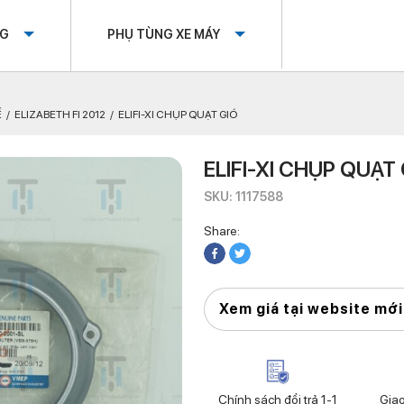
OG
PHỤ TÙNG XE MÁY
Ế
ELIZABETH FI 2012
ELIFI-XI CHỤP QUẠT GIÓ
ELIFI-XI CHỤP QUẠT
SKU: 1117588
Share:
Xem giá tại website mới
Chính sách đổi trả 1-1
Gia