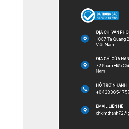
ĐỊA CHỈ VĂN PH
1067 Tạ Quang B
Việt Nam
ĐỊA CHỈ CỬA HÀ
72 Phạm Hữu Chí,
Nam
HỖ TRỢ NHANH
+8428385475
EMAIL LIÊN HỆ
chkimthanh72@g