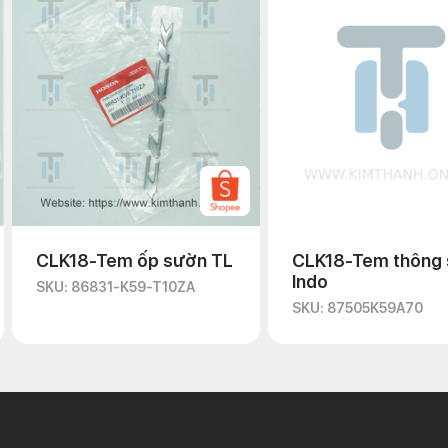
CLK18-Tem ốp sườn TL
CLK18-Tem thông 
Indo
SKU: 86831-K59-T10ZA
SKU: 87505K59A70