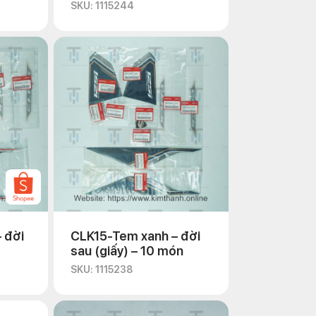
món
SKU: 1115244
 đời
CLK15-Tem xanh – đời
sau (giấy) – 10 món
SKU: 1115238