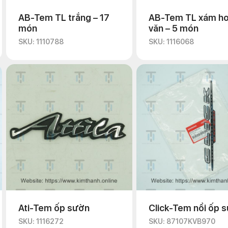
AB-Tem TL trắng – 17
AB-Tem TL xám h
món
văn – 5 món
SKU: 1110788
SKU: 1116068
Ati-Tem ốp sườn
Click-Tem nổi ốp 
SKU: 1116272
SKU: 87107KVB970