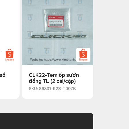
số
CLK22-Tem ốp sườn
đồng TL (2 cái/cặp)
SKU: 86831-K2S-T00ZB