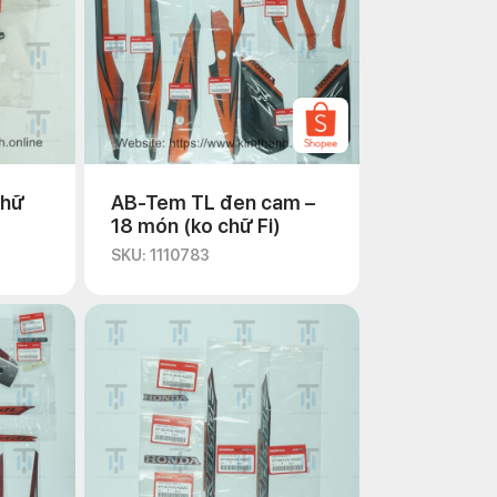
chữ
AB-Tem TL đen cam –
18 món (ko chữ Fi)
SKU: 1110783