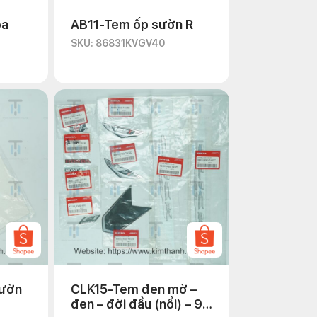
oa
AB11-Tem ốp sườn R
SKU: 86831KVGV40
sườn
CLK15-Tem đen mờ –
đen – đời đầu (nổi) – 9