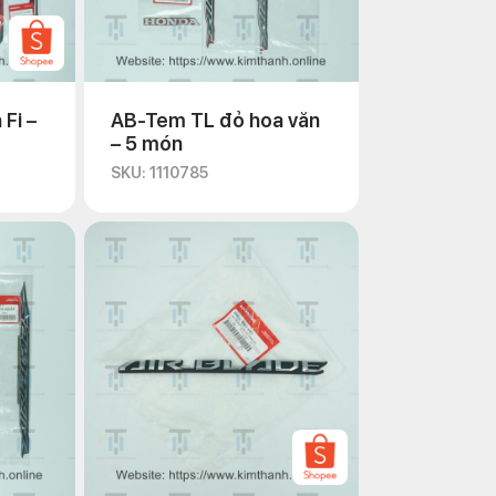
Fi –
AB-Tem TL đỏ hoa văn
– 5 món
SKU: 1110785