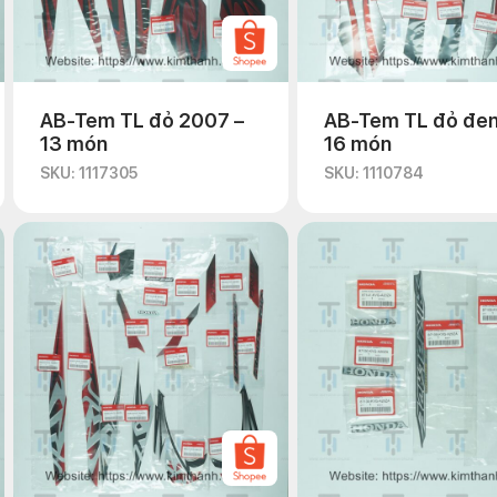
AB-Tem TL đỏ 2007 –
AB-Tem TL đỏ đen 
13 món
16 món
SKU: 1117305
SKU: 1110784