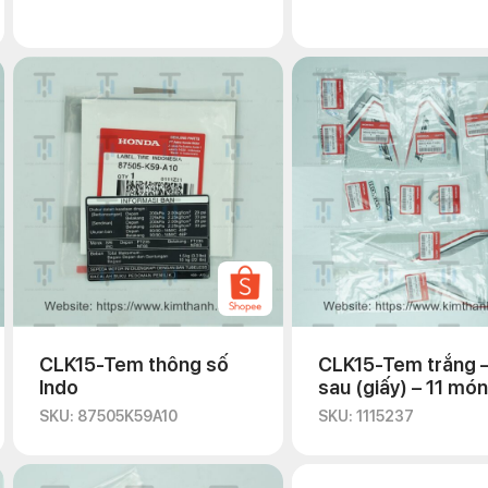
CLK15-Tem thông số
CLK15-Tem trắng –
Indo
sau (giấy) – 11 món
SKU: 87505K59A10
SKU: 1115237