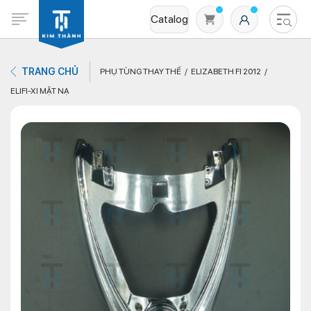
Catalog
TRANG CHỦ
PHỤ TÙNG THAY THẾ
ELIZABETH FI 2012
ELIFI-XI MẶT NẠ
Không có sản phẩm nào trong giỏ hàng