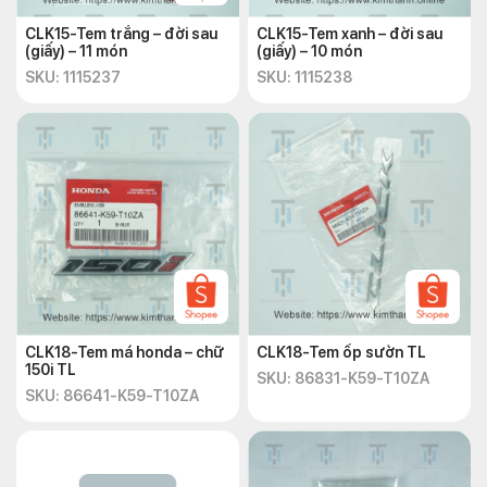
CLK15-Tem trắng – đời sau
CLK15-Tem xanh – đời sau
(giấy) – 11 món
(giấy) – 10 món
SKU: 1115237
SKU: 1115238
CLK18-Tem má honda – chữ
CLK18-Tem ốp sườn TL
150i TL
SKU: 86831-K59-T10ZA
SKU: 86641-K59-T10ZA