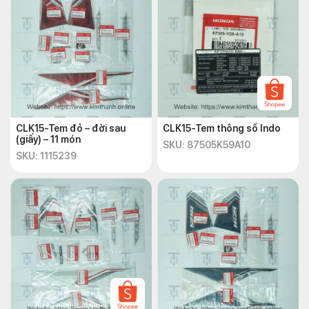
CLK15-Tem đỏ – đời sau
CLK15-Tem thông số Indo
(giấy) – 11 món
SKU: 87505K59A10
SKU: 1115239