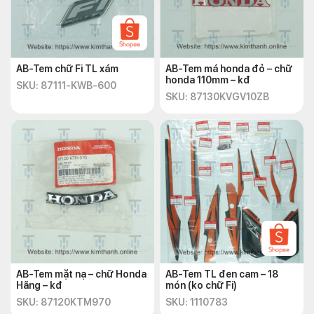
AB-Tem chữ Fi TL xám
AB-Tem má honda đỏ – chữ
honda 110mm – kđ
SKU: 87111-KWB-600
SKU: 87130KVGV10ZB
AB-Tem mặt nạ – chữ Honda
AB-Tem TL đen cam – 18
Hãng – kđ
món (ko chữ Fi)
SKU: 87120KTM970
SKU: 1110783