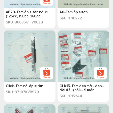
AB20-Tem ốp sườn nổi xi
Ati-Tem ốp sườn
(125cc, 150cc, 160cc)
SKU: 1116272
SKU: 86835K1FV00ZB
Click-Tem nổi ốp sườn
CLK15-Tem đen mờ – đen –
đời đầu (nổi) – 9 món
SKU: 87107KVB970
SKU: 1115244