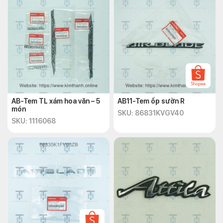
AB-Tem TL xám hoa văn – 5
AB11-Tem ốp sườn R
món
SKU: 86831KVGV40
SKU: 1116068