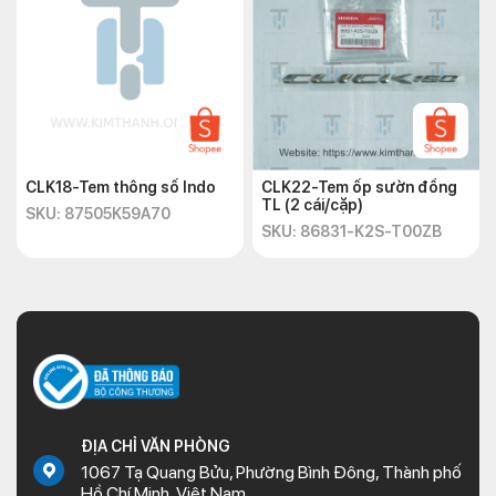
CLK18-Tem thông số Indo
CLK22-Tem ốp sườn đồng
TL (2 cái/cặp)
SKU: 87505K59A70
SKU: 86831-K2S-T00ZB
ĐỊA CHỈ VĂN PHÒNG
1067 Tạ Quang Bửu, Phường Bình Đông, Thành phố
Hồ Chí Minh, Việt Nam