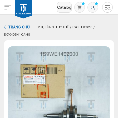
Catalog
TRANG CHỦ
PHỤ TÙNG THAY THẾ
EXCITER 2010
EX10-DÊN 1 CÀNG
Không có sản phẩm nào trong giỏ hàng