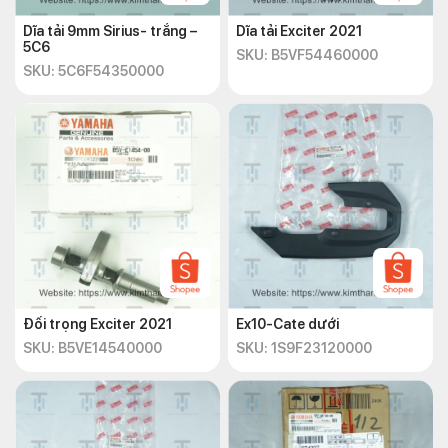
Dĩa tải 9mm Sirius- trắng –
Dĩa tải Exciter 2021
5C6
SKU: B5VF54460000
SKU: 5C6F54350000
Đối trọng Exciter 2021
Ex10-Cate dưới
SKU: B5VE14540000
SKU: 1S9F23120000