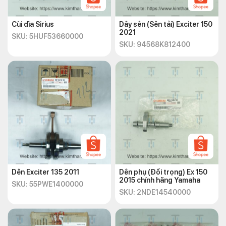
Cùi dĩa Sirius
Dây sên (Sên tải) Exciter 150
2021
SKU: 5HUF53660000
SKU: 94568K812400
Dên Exciter 135 2011
Dên phụ (Đối trọng) Ex 150
2015 chính hãng Yamaha
SKU: 55PWE1400000
SKU: 2NDE14540000