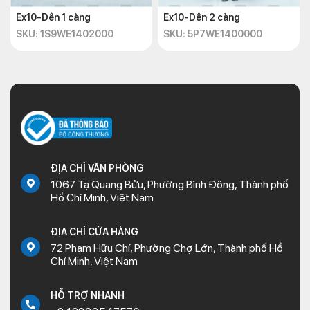
Ex10-Dên 1 càng
Ex10-Dên 2 càng
SKU: 1S9WE1402000
SKU: 5P7WE1400000
ĐỊA CHỈ VĂN PHÒNG
1067 Tạ Quang Bửu, Phường Bình Đông, Thành phố
Hồ Chí Minh, Việt Nam
ĐỊA CHỈ CỬA HÀNG
72 Phạm Hữu Chí, Phường Chợ Lớn, Thành phố Hồ
Chí Minh, Việt Nam
HỖ TRỢ NHANH