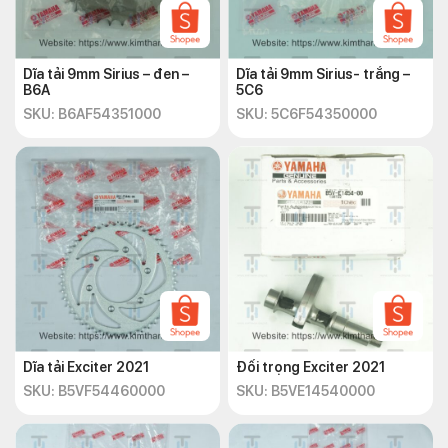
Dĩa tải 9mm Sirius – đen –
Dĩa tải 9mm Sirius- trắng –
B6A
5C6
SKU: B6AF54351000
SKU: 5C6F54350000
Dĩa tải Exciter 2021
Đối trọng Exciter 2021
SKU: B5VF54460000
SKU: B5VE14540000