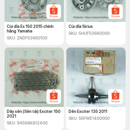
Cùi dĩa Ex 150 2015 chính
Cùi dĩa Sirius
hãng Yamaha
SKU: 5HUF53660000
SKU: 2NDF53660100
Dây sên (Sên tải) Exciter 150
Dên Exciter 135 2011
2021
SKU: 55PWE1400000
SKU: 94568K812400