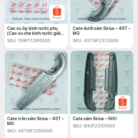
Cao su ốp bình nước phụ
Cate dưới xám Sirius – 4ST –
(Cao su che bình nước giải
MG
nhiệt) Exciter 135 2010
SKU: 1S9F172W0000
SKU: 4STWF2370000
Cate trên xám Sirius – 4ST –
Cate xám Sirius – 5HU
MG
SKU: 5HUF23101000
SKU: 4STWF2350000