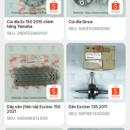
Cùi dĩa Ex 150 2015 chính
Cùi dĩa Sirius
hãng Yamaha
SKU: 5HUF53660000
SKU: 2NDF53660100
Dây sên (Sên tải) Exciter 150
Dên Exciter 135 2011
2021
SKU: 55PWE1400000
SKU: 94568K812400