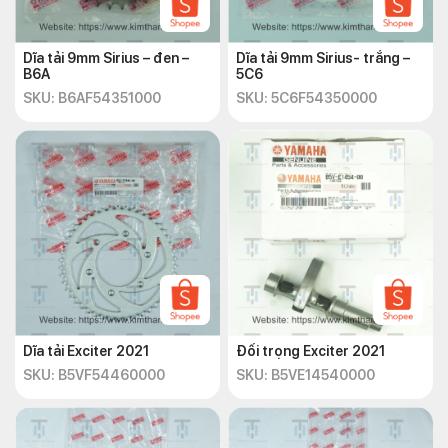
Dĩa tải 9mm Sirius – đen –
Dĩa tải 9mm Sirius- trắng –
B6A
5C6
SKU: B6AF54351000
SKU: 5C6F54350000
Dĩa tải Exciter 2021
Đối trọng Exciter 2021
SKU: B5VF54460000
SKU: B5VE14540000