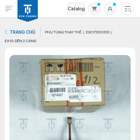
Catalog
TRANG CHỦ
PHỤ TÙNG THAY THẾ
EXCITER 2010
EX10-DÊN 2 CÀNG
Không có sản phẩm nào trong giỏ hàng