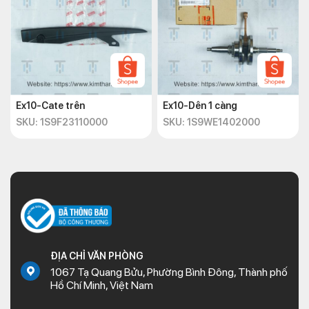
Ex10-Cate trên
Ex10-Dên 1 càng
SKU: 1S9F23110000
SKU: 1S9WE1402000
ĐỊA CHỈ VĂN PHÒNG
1067 Tạ Quang Bửu, Phường Bình Đông, Thành phố
Hồ Chí Minh, Việt Nam