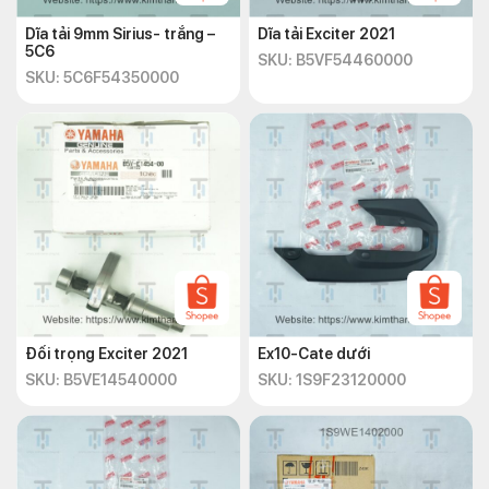
Dĩa tải 9mm Sirius- trắng –
Dĩa tải Exciter 2021
5C6
SKU: B5VF54460000
SKU: 5C6F54350000
Đối trọng Exciter 2021
Ex10-Cate dưới
SKU: B5VE14540000
SKU: 1S9F23120000