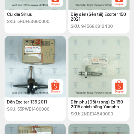
Cùi dĩa Sirius
Dây sên (Sên tải) Exciter 150
2021
SKU: 5HUF53660000
SKU: 94568K812400
Dên Exciter 135 2011
Dên phụ (Đối trọng) Ex 150
2015 chính hãng Yamaha
SKU: 55PWE1400000
SKU: 2NDE14540000