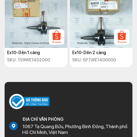
Ex10-Dên 1 càng
Ex10-Dên 2 càng
SKU: 1S9WE1402000
SKU: 5P7WE1400000
ĐỊA CHỈ VĂN PHÒNG
1067 Tạ Quang Bửu, Phường Bình Đông, Thành phố
Hồ Chí Minh, Việt Nam