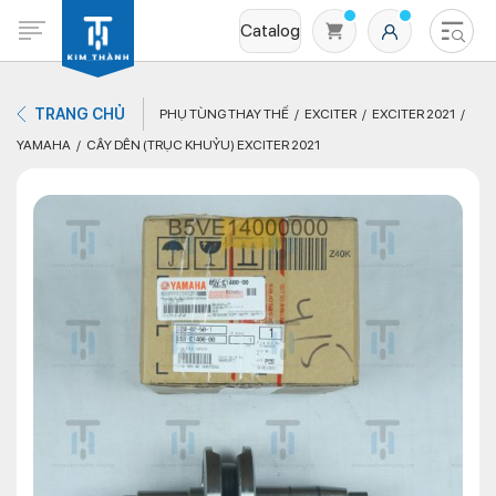
Catalog
TRANG CHỦ
PHỤ TÙNG THAY THẾ
EXCITER
EXCITER 2021
YAMAHA
CÂY DÊN (TRỤC KHUỶU) EXCITER 2021
Không có sản phẩm nào trong giỏ hàng