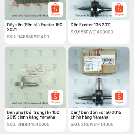
Dây sên (Sên tải) Exciter 150
Dên Exciter 135 2011
2021
SKU: 55PWE1400000
SKU: 94568K812400
Dên phụ (Đối trọng) Ex 150
Dên/ Dên đôn Ex 150 2015
2015 chính hãng Yamaha
chính hãng Yamaha
SKU: 2NDE14540000
SKU: 2NDWE1401000