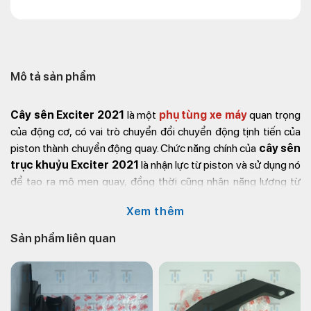
Mô tả sản phẩm
Cây sên Exciter 2021
là một
phụ tùng xe máy
quan trọng
của động cơ, có vai trò chuyển đổi chuyển động tịnh tiến của
piston thành chuyển động quay. Chức năng chính của
cây sên
trục khuỷu Exciter 2021
là nhận lực từ piston và sử dụng nó
để tạo ra mô men quay, đồng thời cũng nhận năng lượng từ
bánh đà để truyền lại cho piston để thực hiện các quá trình sinh
Xem thêm
công trong động cơ. Cây sên thường được làm bằng các vật
liệu chất lượng cao, như thép, để đảm bảo độ bền và độ chịu
Sản phẩm liên quan
nhiệt tốt cho xe của bạn. Đặt ngay
phụ tùng xe Ex 2021
chính hãng tại Kim Thành qua các thông tin sau:
Thông tin liên hệ:
Địa chỉ:
72 – 74 Phạm Hữu Chí, P.12, Q.5, TP.HCM