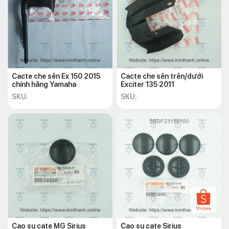
Website:
https://kimthanh.online/
Hotline:
+842838547570
Email:
chkimthanh72@gmail.com
Cacte che sên Ex 150 2015
Cacte che sên trên/dưới
chính hãng Yamaha
Exciter 135 2011
SKU:
SKU:
Cao su cate MG Sirius
Cao su cate Sirius