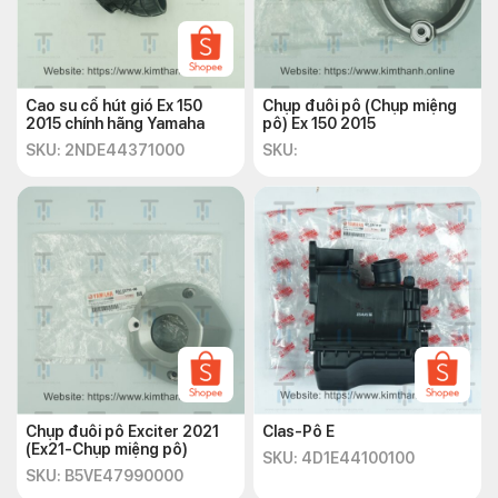
Cao su cổ hút gió Ex 150
Chụp đuôi pô (Chụp miệng
2015 chính hãng Yamaha
pô) Ex 150 2015
SKU: 2NDE44371000
SKU:
Chụp đuôi pô Exciter 2021
Clas-Pô E
(Ex21-Chụp miệng pô)
SKU: 4D1E44100100
SKU: B5VE47990000