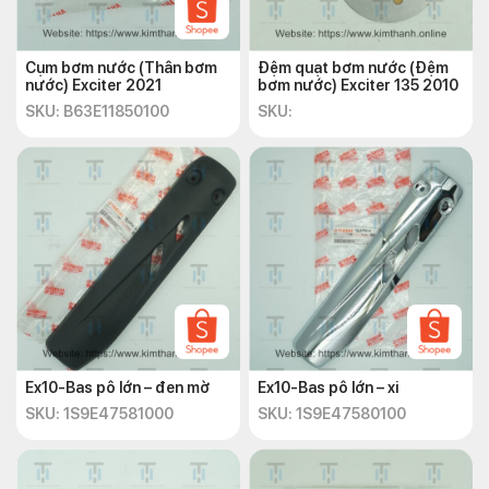
Cụm bơm nước (Thân bơm
Đệm quạt bơm nước (Đệm
nước) Exciter 2021
bơm nước) Exciter 135 2010
SKU: B63E11850100
SKU:
Ex10-Bas pô lớn – đen mờ
Ex10-Bas pô lớn – xi
SKU: 1S9E47581000
SKU: 1S9E47580100