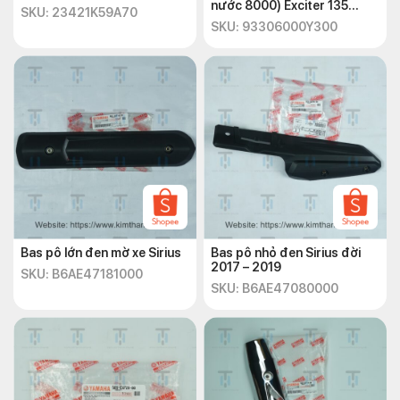
nước 8000) Exciter 135
SKU: 23421K59A70
2010
SKU: 93306000Y300
Bas pô lớn đen mờ xe Sirius
Bas pô nhỏ đen Sirius đời
2017 – 2019
SKU: B6AE47181000
SKU: B6AE47080000