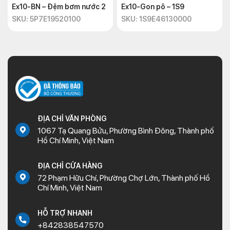
Ex10-BN – Đệm bơm nước 2
Ex10-Gon pô – 1S9
SKU: 5P7E19520100
SKU: 1S9E46130000
ĐỊA CHỈ VĂN PHÒNG
1067 Tạ Quang Bửu, Phường Bình Đông, Thành phố
Hồ Chí Minh, Việt Nam
ĐỊA CHỈ CỬA HÀNG
72 Phạm Hữu Chí, Phường Chợ Lớn, Thành phố Hồ
Chí Minh, Việt Nam
HỖ TRỢ NHANH
+842838547570