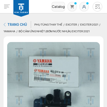
Catalog
TRANG CHỦ
PHỤ TÙNG THAY THẾ
EXCITER
EXCITER 2021
YAMAHA
BỘ CẢM ỨNG NHIỆT (BƠM NƯỚC NHỰA) EXCITER 2021
Không có sản phẩm nào trong giỏ hàng