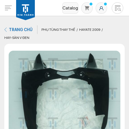
Catalog
TRANG CHỦ
PHỤ TÙNG THAY THẾ
HAYATE 2009
HAY-SÀN V ĐEN
Không có sản phẩm nào trong giỏ hàng