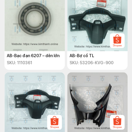
AB-Bạc đạn 6207 – dên lớn
AB-Bợ cổ TL
SKU: 1110361
SKU: 53206-KVG-900