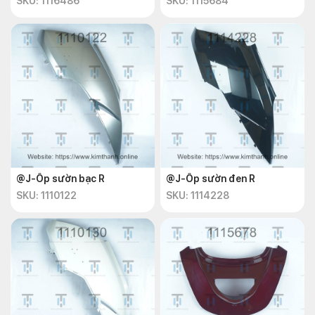
SKU: 1116486
SKU: 1115684
@J-Ốp sườn bạc R
@J-Ốp sườn đen R
SKU: 1110122
SKU: 1114228