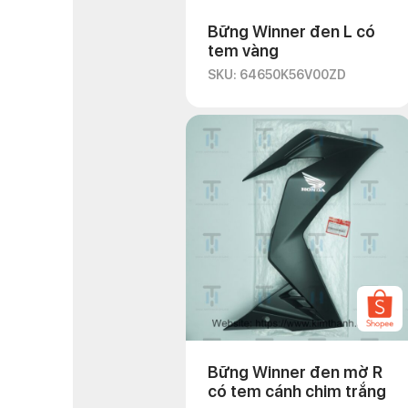
Bững Winner đen L có
tem vàng
SKU: 64650K56V00ZD
Bững Winner đen mờ R
có tem cánh chim trắng