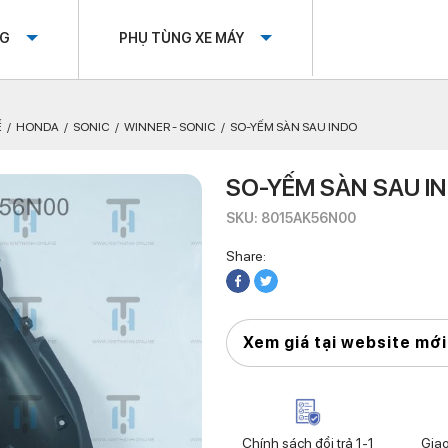
OG
PHỤ TÙNG XE MÁY
Ế
HONDA
SONIC
WINNER - SONIC
SO-YẾM SÀN SAU INDO
SO-YẾM SÀN SAU I
SKU: 8015AK56N00
Share:
Xem giá tại website mới
Chính sách đổi trả 1-1
Gia