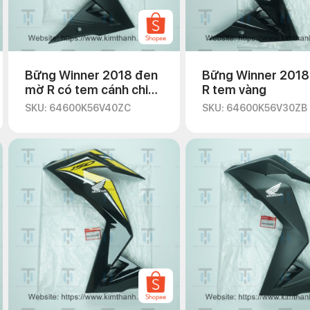
Bững Winner 2018 đen
Bững Winner 2018
mờ R có tem cánh chim
R tem vàng
đỏ
SKU: 64600K56V40ZC
SKU: 64600K56V30ZB