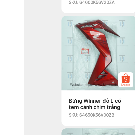
SKU: 64600K56V20ZA
Bững Winner đỏ L có
tem cánh chim trắng
SKU: 64650K56V00ZB