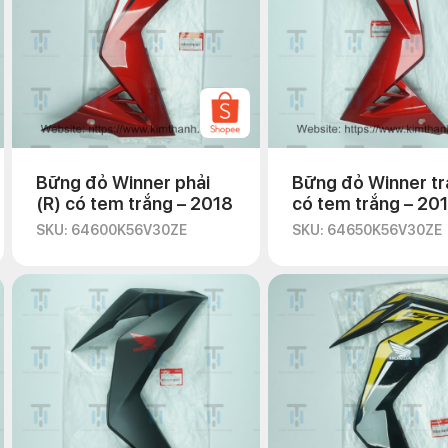
Bững đỏ Winner phải
Bững đỏ Winner trá
(R) có tem trắng – 2018
có tem trắng – 20
SKU: 64600K56V30ZE
SKU: 64650K56V30ZE