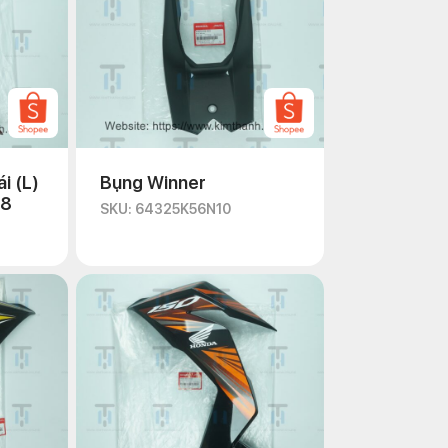
i (L)
Bụng Winner
18
SKU: 64325K56N10