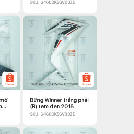
SKU: 64600K56V00ZD
 mờ
Bững Winner trắng phải
h
(R) tem đen 2018
SKU: 64600K56V30ZD