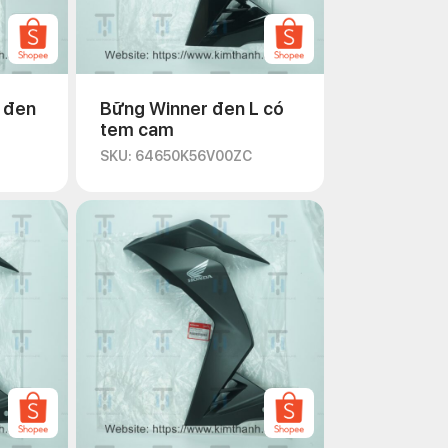
 đen
Bững Winner đen L có
tem cam
SKU: 64650K56V00ZC