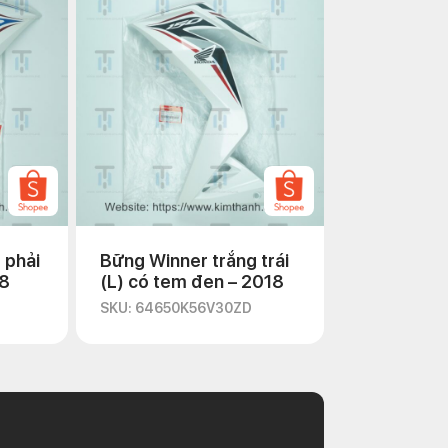
 phải
Bững Winner trắng trái
18
(L) có tem đen – 2018
SKU: 64650K56V30ZD