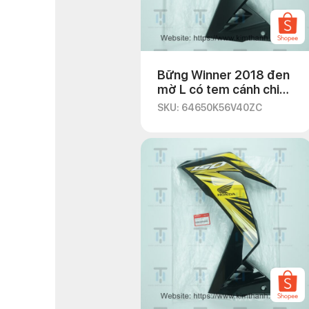
Bững Winner 2018 đen
mờ L có tem cánh chim
đỏ
SKU: 64650K56V40ZC