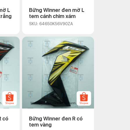
mờ L
Bững Winner đen mờ L
trắng
tem cánh chim xám
SKU: 64650K56V90ZA
R có
Bững Winner đen R có
tem vàng