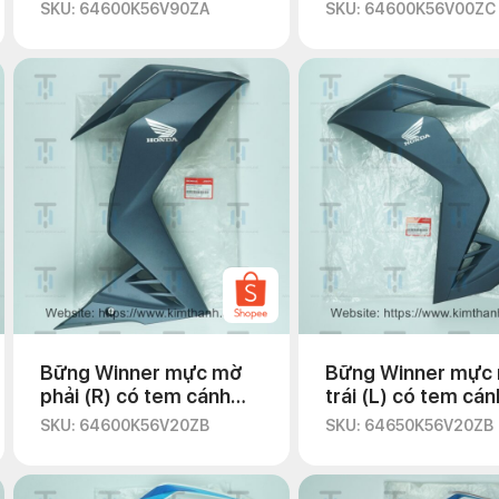
SKU: 64600K56V90ZA
SKU: 64600K56V00ZC
Bững Winner mực mờ
Bững Winner mực
phải (R) có tem cánh
trái (L) có tem cán
chim trắng
chim trắng
SKU: 64600K56V20ZB
SKU: 64650K56V20ZB