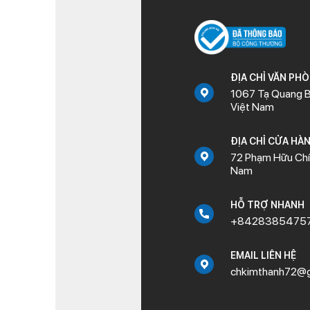
ĐỊA CHỈ VĂN PH
1067 Tạ Quang B
Việt Nam
ĐỊA CHỈ CỬA HÀ
72 Phạm Hữu Chí,
Nam
HỖ TRỢ NHANH
+8428385475
EMAIL LIÊN HỆ
chkimthanh72@g