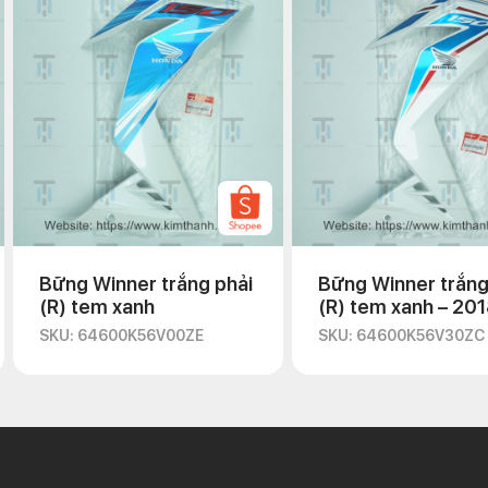
Bững Winner trắng phải
Bững Winner trắng
(R) tem xanh
(R) tem xanh – 20
SKU: 64600K56V00ZE
SKU: 64600K56V30ZC