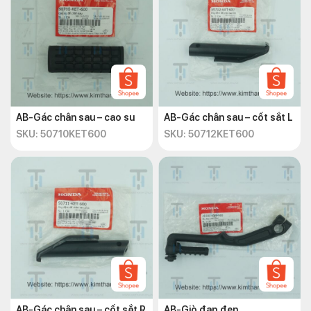
AB-Gác chân sau – cao su
AB-Gác chân sau – cốt sắt L
SKU: 50710KET600
SKU: 50712KET600
AB-Gác chân sau – cốt sắt R
AB-Giò đạp đen