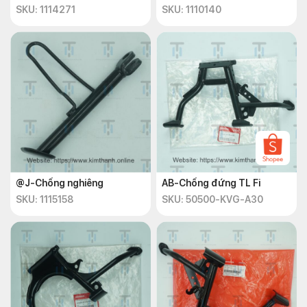
SKU: 1114271
SKU: 1110140
@J-Chống nghiêng
AB-Chống đứng TL Fi
SKU: 1115158
SKU: 50500-KVG-A30