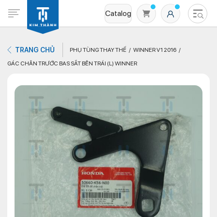
Catalog
TRANG CHỦ
PHỤ TÙNG THAY THẾ
WINNER V1 2016
GÁC CHÂN TRƯỚC BAS SẮT BÊN TRÁI (L) WINNER
Không có sản phẩm nào trong giỏ hàng