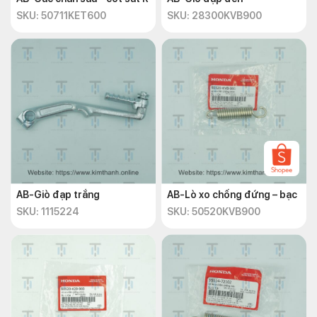
SKU: 50711KET600
SKU: 28300KVB900
AB-Giò đạp trắng
AB-Lò xo chống đứng – bạc
SKU: 1115224
SKU: 50520KVB900