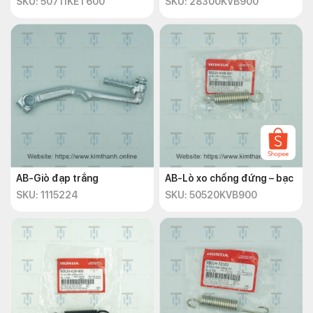
SKU: 50711KET600
SKU: 28300KVB900
AB-Giò đạp trắng
AB-Lò xo chống đứng – bạc
SKU: 1115224
SKU: 50520KVB900