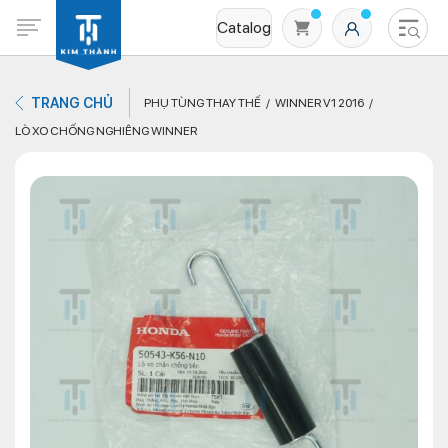
Catalog
TRANG CHỦ
PHỤ TÙNG THAY THẾ
WINNER V1 2016
LÒ XO CHỐNG NGHIÊNG WINNER
Không có sản phẩm nào trong giỏ hàng