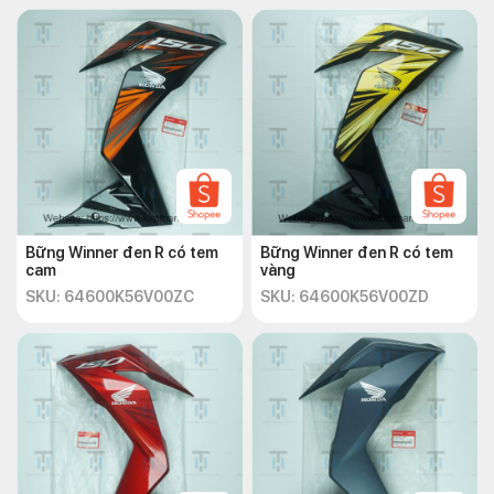
Bững Winner đen R có tem
Bững Winner đen R có tem
cam
vàng
SKU: 64600K56V00ZC
SKU: 64600K56V00ZD