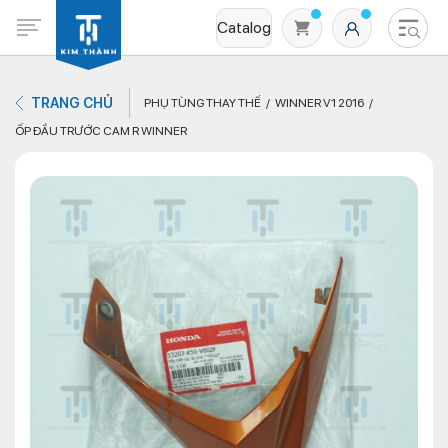
Catalog
TRANG CHỦ
PHỤ TÙNG THAY THẾ
WINNER V1 2016
ỐP ĐẦU TRƯỚC CAM R WINNER
Không có sản phẩm nào trong giỏ hàng