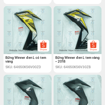
Bững Winner đen L có tem
Bững Winner đen L tem vàng
vàng
– 2018
SKU: 64650K56V00ZD
SKU: 64650K56V30ZB