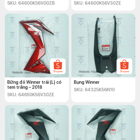
SKU: 64600K56V00ZB
SKU: 64600K56V30ZE
Bững đỏ Winner trái (L) có
Bụng Winner
tem trắng – 2018
SKU: 64325K56N10
SKU: 64650K56V30ZE