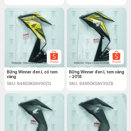
Bững Winner đen L có tem
Bững Winner đen L tem vàng
vàng
– 2018
SKU: 64650K56V00ZD
SKU: 64650K56V30ZB