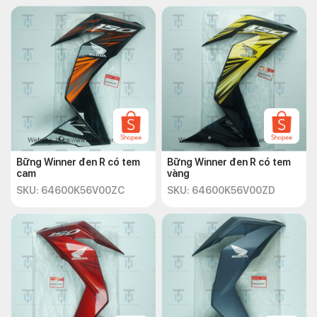
Bững Winner đen R có tem
Bững Winner đen R có tem
cam
vàng
SKU: 64600K56V00ZC
SKU: 64600K56V00ZD