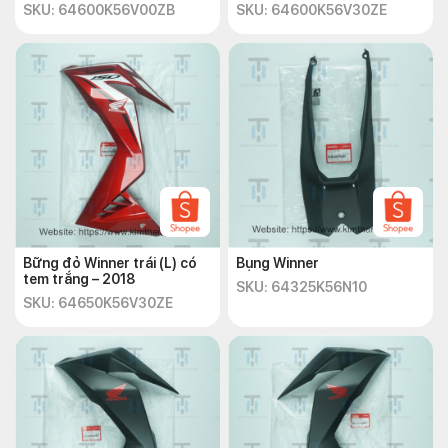
SKU: 64600K56V00ZB
SKU: 64600K56V30ZE
Bững đỏ Winner trái (L) có
Bụng Winner
tem trắng – 2018
SKU: 64325K56N10
SKU: 64650K56V30ZE