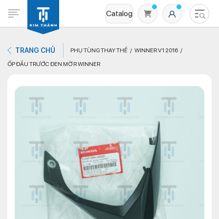
Catalog
TRANG CHỦ
PHỤ TÙNG THAY THẾ
WINNER V1 2016
ỐP ĐẦU TRƯỚC ĐEN MỜ R WINNER
Không có sản phẩm nào trong giỏ hàng