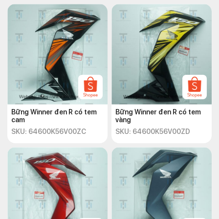
Bững Winner đen R có tem
Bững Winner đen R có tem
cam
vàng
SKU: 64600K56V00ZC
SKU: 64600K56V00ZD