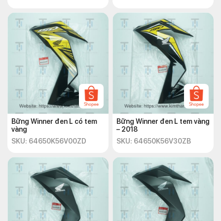
Bững Winner đen L có tem
Bững Winner đen L tem vàng
vàng
– 2018
SKU: 64650K56V00ZD
SKU: 64650K56V30ZB