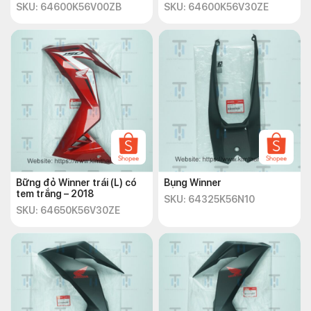
SKU: 64600K56V00ZB
SKU: 64600K56V30ZE
Bững đỏ Winner trái (L) có
Bụng Winner
tem trắng – 2018
SKU: 64325K56N10
SKU: 64650K56V30ZE