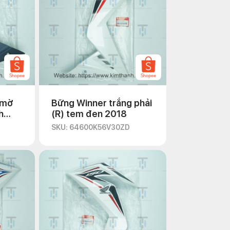
 mờ
Bững Winner trắng phải
h
(R) tem đen 2018
SKU: 64600K56V30ZD