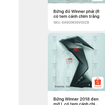
Bững đỏ Winner phải (R
có tem cánh chim trắng
SKU: 64600K56V00ZB
Bững Winner 2018 đen
mờ L có tem cánh chim