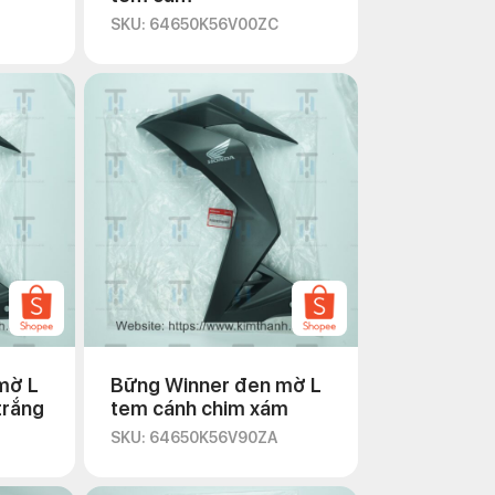
SKU: 64650K56V00ZC
mờ L
Bững Winner đen mờ L
trắng
tem cánh chim xám
SKU: 64650K56V90ZA