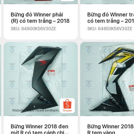
Bững đỏ Winner phải
Bững đỏ Winner trá
(R) có tem trắng – 2018
có tem trắng – 20
SKU: 64600K56V30ZE
SKU: 64650K56V30ZE
Bững Winner 2018 đen
Bững Winner 2018
mờ R có tem cánh chim
R tem vàng