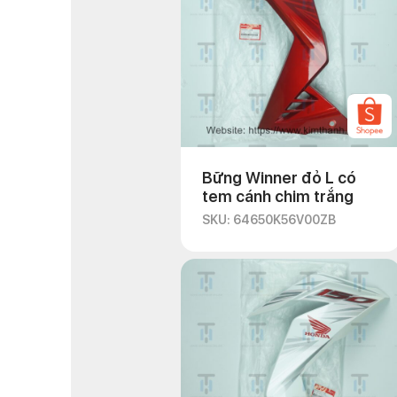
Bững Winner đỏ L có
tem cánh chim trắng
SKU: 64650K56V00ZB