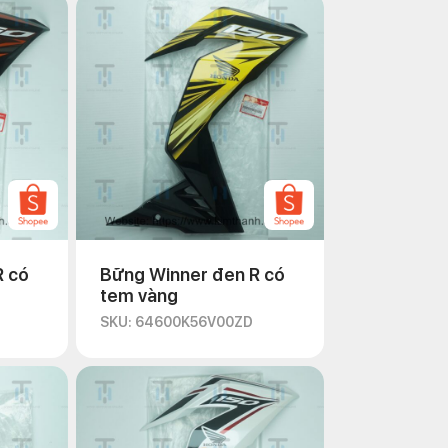
R có
Bững Winner đen R có
tem vàng
SKU: 64600K56V00ZD