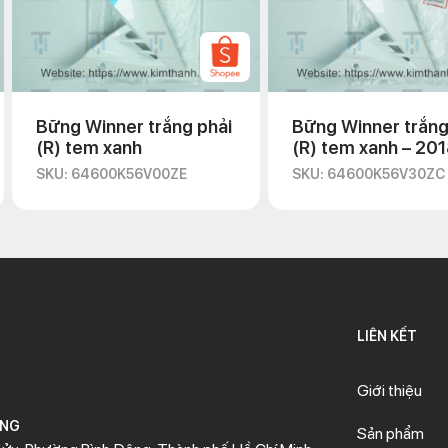
Bững Winner trắng phải
Bững Winner trắng
(R) tem xanh
(R) tem xanh – 20
SKU: 64600K56V00ZE
SKU: 64600K56V30ZC
LIÊN KẾT
Giới thiệu
ÒNG
Sản phẩm