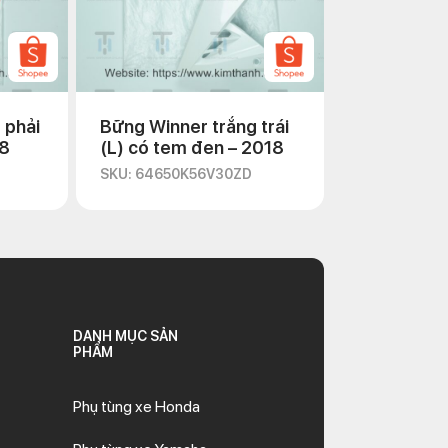
 phải
Bững Winner trắng trái
18
(L) có tem đen – 2018
SKU: 64650K56V30ZD
DANH MỤC SẢN
PHẨM
Phụ tùng xe Honda