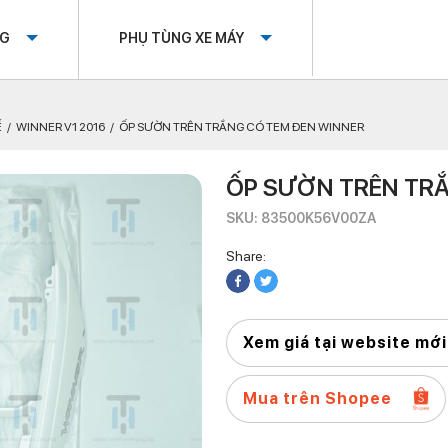
OG
PHỤ TÙNG XE MÁY
Ế
WINNER V1 2016
ỐP SƯỜN TRÊN TRẮNG CÓ TEM ĐEN WINNER
ỐP SƯỜN TRÊN TRẮ
SKU: 83500K56V00ZA
Share:
Xem giá tại website mới
Mua trên Shopee