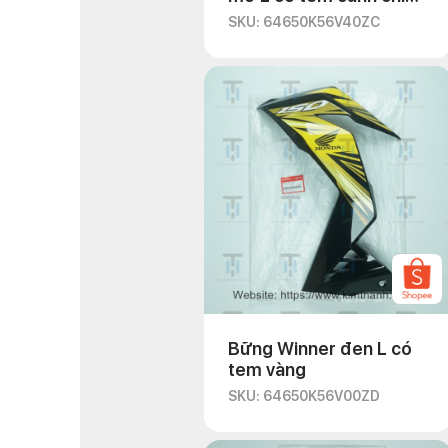
đỏ
SKU: 64650K56V40ZC
Bững Winner đen L có
tem vàng
SKU: 64650K56V00ZD