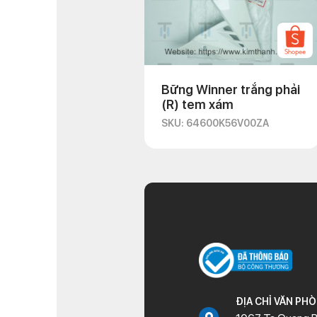
Bững Winner trắng phải
(R) tem xám
SKU: 64600K56V00ZA
ĐỊA CHỈ VĂN PH