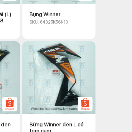
i (L)
Bụng Winner
18
SKU: 64325K56N10
 đen
Bững Winner đen L có
tem cam