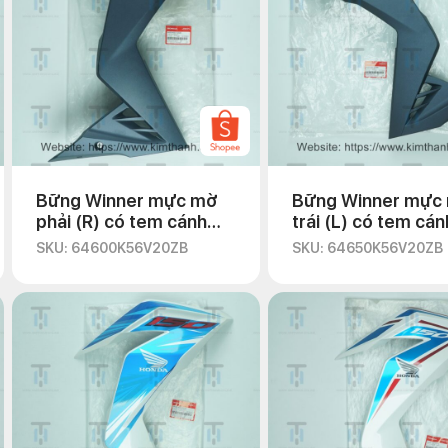
Bững Winner mực mờ
Bững Winner mực
phải (R) có tem cánh
trái (L) có tem cán
chim trắng
chim trắng
SKU: 64600K56V20ZB
SKU: 64650K56V20ZB