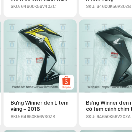
đỏ
SKU: 64600K56V40ZC
SKU: 64600K56V30ZB
Bững Winner đen L tem
Bững Winner đen 
vàng – 2018
có tem cánh chim 
SKU: 64650K56V30ZB
SKU: 64650K56V20ZA