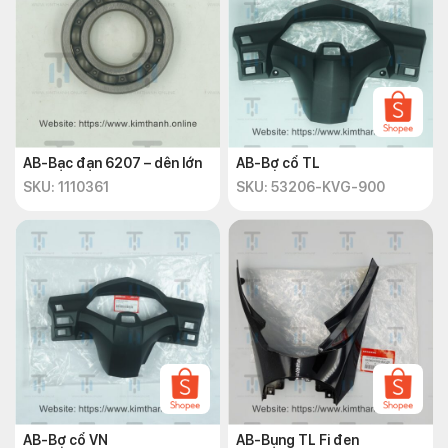
AB-Bạc đạn 6207 – dên lớn
AB-Bợ cổ TL
SKU: 1110361
SKU: 53206-KVG-900
AB-Bợ cổ VN
AB-Bụng TL Fi đen