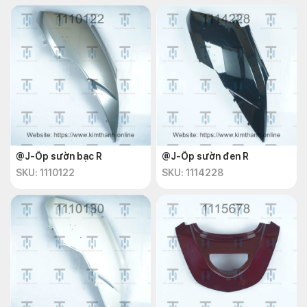
@J-Ốp sườn bạc R
@J-Ốp sườn đen R
SKU: 1110122
SKU: 1114228