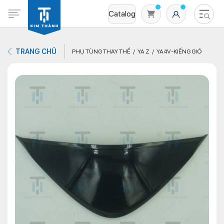
Catalog
TRANG CHỦ
PHỤ TÙNG THAY THẾ
YA Z
YA4V-KIẾNG GIÓ
Không có sản phẩm nào trong giỏ hàng